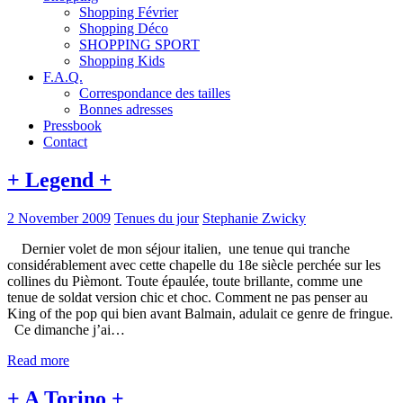
Shopping Février
Shopping Déco
SHOPPING SPORT
Shopping Kids
F.A.Q.
Correspondance des tailles
Bonnes adresses
Pressbook
Contact
+ Legend +
2 November 2009
Tenues du jour
Stephanie Zwicky
Dernier volet de mon séjour italien, une tenue qui tranche
considérablement avec cette chapelle du 18e siècle perchée sur les
collines du Pièmont. Toute épaulée, toute brillante, comme une
tenue de soldat version chic et choc. Comment ne pas penser au
King of the pop qui bien avant Balmain, adulait ce genre de fringue.
Ce dimanche j’ai…
Read more
+ A Torino +