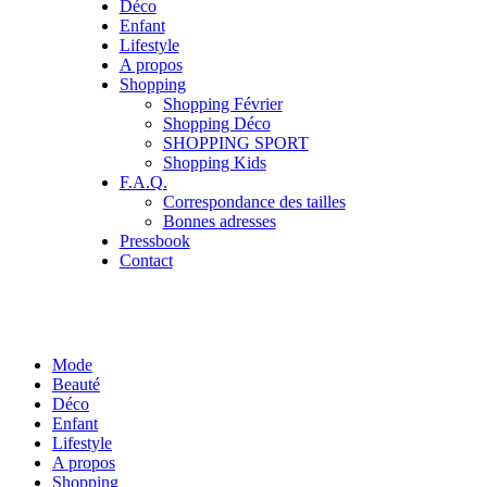
Déco
Enfant
Lifestyle
A propos
Shopping
Shopping Février
Shopping Déco
SHOPPING SPORT
Shopping Kids
F.A.Q.
Correspondance des tailles
Bonnes adresses
Pressbook
Contact
Mode
Beauté
Déco
Enfant
Lifestyle
A propos
Shopping