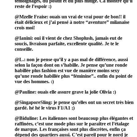
témoignages, du positif et du plus mitigé. Ca montre qu’il
reste de l’espoir :)
@Mzelle Fraise: ouais un vrai de vrai pour de bon!! il
était délicieux et j’ai pensé à notre “aventure” milanaise
crois moi!
@Ianini: oui il vient de chez Shoplush, jamais eut de
soucis, livraison parfaite, excellente qualité. Je te le
conseille.
@L.: non je pense qu’il y a pas mal de différence, aussi
selon la façon dont on s’habille. Je pense qu’une ronde
habillée plus fashion est vue de manière moins sexy
qu’une ronde habillée plus “féminine”.. enfin du point de
vue des hommes. :)
@Pauline: ouais elle assure grave la jolie Olivia :)
@SingaporeSling: je pense qu’elles ont un secret très bien
gardé. hé hé le virus F1/A1 ;)
@Biduline: Les italiennes sont beaucoup plus élégantes et
raffinées, c’est une mode plus sur le paraître et l’étalage
de marque. Les françaises sont plus discrètes, enfin ça
dépend des quartiers aussi. C’est pareil pour le nord je