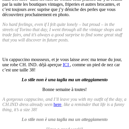
par la suite les boutiques vintages, friperies et autres brocantes, et
c’est toujours avec suprise que j’y déniche des perles que vous
découvrirez prochainement en photo.
No hard feelings, even if I felt quite lonely – but proud – in the
streets of Torino that day, I went through all the vintage shops and
trade fairs, and it’s always a good surprise to find some great stuff
that you will discover in future posts.
Un cappuccino mousseux, et je vous laisse avec ma tenue du jour,
une robe CH. IND. déjà aperçue
ICI
, comme un pied de nez car
c’est une taille 38!
Lo stile non è una taglia ma un atteggiamento
Bonne semaine à toutes!
A gorgeous cappucino, and I’ll leave you with my outfit of the day, a
CH.IND dress already seen
here
, like a reminder that life is a funny
thing, it’s a size 38!
Lo stile non è una taglia ma un atteggiamento