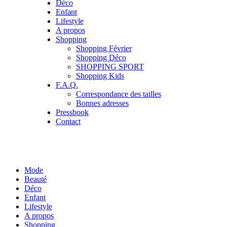
Déco
Enfant
Lifestyle
A propos
Shopping
Shopping Février
Shopping Déco
SHOPPING SPORT
Shopping Kids
F.A.Q.
Correspondance des tailles
Bonnes adresses
Pressbook
Contact
Mode
Beauté
Déco
Enfant
Lifestyle
A propos
Shopping