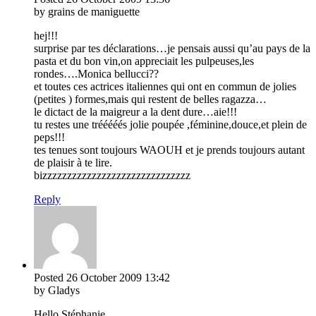
by grains de maniguette
hej!!!
surprise par tes déclarations…je pensais aussi qu’au pays de la
pasta et du bon vin,on appreciait les pulpeuses,les
rondes….Monica bellucci??
et toutes ces actrices italiennes qui ont en commun de jolies
(petites ) formes,mais qui restent de belles ragazza…
le dictact de la maigreur a la dent dure…aie!!!
tu restes une trééééés jolie poupée ,féminine,douce,et plein de
peps!!!
tes tenues sont toujours WAOUH et je prends toujours autant
de plaisir à te lire.
bizzzzzzzzzzzzzzzzzzzzzzzzzzzzzz
Reply
Posted
26 October 2009
13:42
by Gladys
Hello Stéphanie,