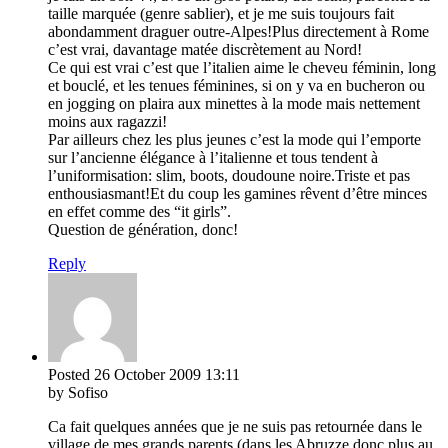
taille marquée (genre sablier), et je me suis toujours fait
abondamment draguer outre-Alpes!Plus directement à Rome
c’est vrai, davantage matée discrètement au Nord!
Ce qui est vrai c’est que l’italien aime le cheveu féminin, long
et bouclé, et les tenues féminines, si on y va en bucheron ou
en jogging on plaira aux minettes à la mode mais nettement
moins aux ragazzi!
Par ailleurs chez les plus jeunes c’est la mode qui l’emporte
sur l’ancienne élégance à l’italienne et tous tendent à
l’uniformisation: slim, boots, doudoune noire.Triste et pas
enthousiasmant!Et du coup les gamines rêvent d’être minces
en effet comme des “it girls”.
Question de génération, donc!
Reply
Posted
26 October 2009
13:11
by Sofiso
Ca fait quelques années que je ne suis pas retournée dans le
village de mes grands parents (dans les Abruzze donc plus au