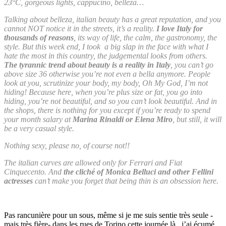
23°C, gorgeous lights, cappucino, belleza…
Talking about belleza, italian beauty has a great reputation, and you
cannot NOT notice it in the streets, it’s a reality.
I love Italy for
thousands of reasons
, its way of life, the calm, the gastronomy, the
style. But this week end, I took a big slap in the face with what I
hate the most in this country, the judgemental looks from others.
The tyrannic trend about beauty is a reality in Italy
, you can’t go
above size 36 otherwise you’re not even a bella anymore. People
look at you, scrutinize your body, my body, Oh My God, I’m not
hiding! Because here, when you’re plus size or fat, you go into
hiding, you’re not beautiful, and so you can’t look beautiful. And in
the shops, there is nothing for you except if you’re ready to spend
your month salary at
Marina Rinaldi or Elena Miro
, but still, it will
be a very casual style.
Nothing sexy, please no, of course not!!
The italian curves are allowed only for Ferrari and Fiat
Cinquecento. And
the cliché of Monica Belluci and other Fellini
actresses
can’t make you forget that being thin is an obsession here.
Pas rancunière pour un sous, même si je me suis sentie très seule -
mais très fière- dans les rues de Torino cette journée là, j’ai écumé