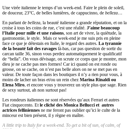
Une virée italienne le temps d’un week-end. Faire le plein de soleil,
de douceur, 23°C, de belles lumières, de cappucinno, de
belleza
…
En parlant de
belleza
, la beauté italienne a grande réputation, et on la
croise à tous les coins de rue, c’est une réalité.
J’aime beaucoup
l’Italie pour mille et une raisons
, son art de vivre, la quiètude, la
gastronomie, le style. Mais ce week-end je me suis pris en pleine
face ce que je détestais en Italie, le regard des autres.
La tyrannie
de la beauté fait des ravages
là-bas, car pas question de sortir du
carcan taille 36, sinon vous perdez automatiquement le qualificatif
de “bella”. On vous dévisage, on scrute ce corps que je montre, mon
dieu je ne cache pas mes formes! Car ici quand on est ronde ou
grosse, on se cache, on n’est pas belle alors on ne se met pas en
valeur. De toute façon dans les boutiques il n’y a rien pour vous, à
moins de lacher un bras et/ou un rein chez
Marina Rinaldi ou
Elena Miro
, et encore vous y trouverez un style plus que sage. Rien
de sexy surtout, ah non surtout pas!
Les rondeurs italiennes ne sont réservées qu’aux Ferrari et autres
Fiat cinquecento. Et
le cliché des Monica Bellucci et autres
actrices felliniennes
ne me feront pas oublier qu’ici le culte de la
minceur est bien présent, il y règne en maître.
A little trip to Italy for a week-end. To get a bit of sun, of calm, of