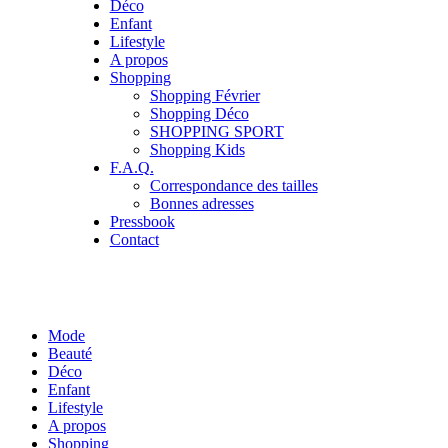
Déco
Enfant
Lifestyle
A propos
Shopping
Shopping Février
Shopping Déco
SHOPPING SPORT
Shopping Kids
F.A.Q.
Correspondance des tailles
Bonnes adresses
Pressbook
Contact
Mode
Beauté
Déco
Enfant
Lifestyle
A propos
Shopping