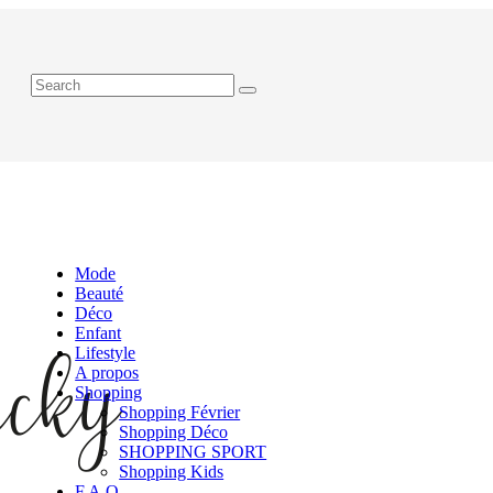
Mode
Beauté
Déco
Enfant
Lifestyle
A propos
Shopping
Shopping Février
Shopping Déco
SHOPPING SPORT
Shopping Kids
F.A.Q.