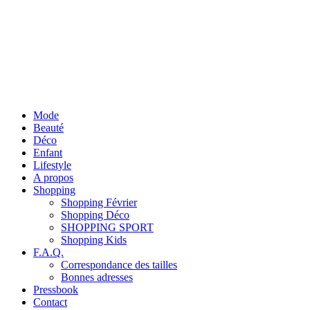
Mode
Beauté
Déco
Enfant
Lifestyle
A propos
Shopping
Shopping Février
Shopping Déco
SHOPPING SPORT
Shopping Kids
F.A.Q.
Correspondance des tailles
Bonnes adresses
Pressbook
Contact