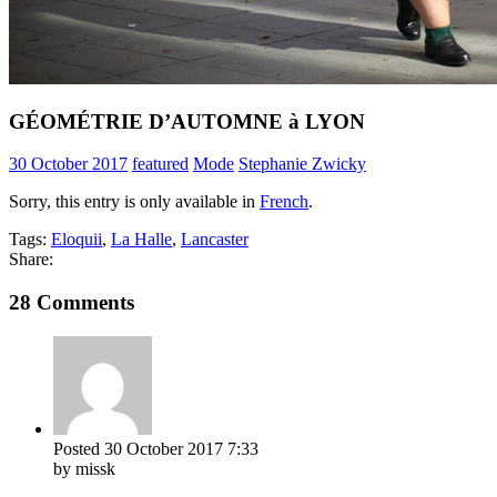
GÉOMÉTRIE D’AUTOMNE à LYON
30 October 2017
featured
Mode
Stephanie Zwicky
Sorry, this entry is only available in
French
.
Tags:
Eloquii
,
La Halle
,
Lancaster
Share:
28 Comments
Posted
30 October 2017
7:33
by missk