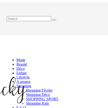
Mode
Beauté
Déco
Enfant
Lifestyle
A propos
Shopping
Shopping Février
Shopping Déco
SHOPPING SPORT
Shopping Kids
F.A.Q.