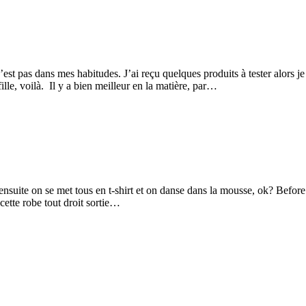
t pas dans mes habitudes. J’ai reçu quelques produits à tester alors je
ille, voilà. Il y a bien meilleur en la matière, par…
nsuite on se met tous en t-shirt et on danse dans la mousse, ok? Before c
ette robe tout droit sortie…