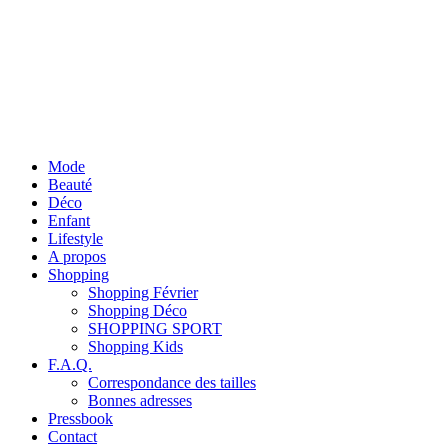
Mode
Beauté
Déco
Enfant
Lifestyle
A propos
Shopping
Shopping Février
Shopping Déco
SHOPPING SPORT
Shopping Kids
F.A.Q.
Correspondance des tailles
Bonnes adresses
Pressbook
Contact