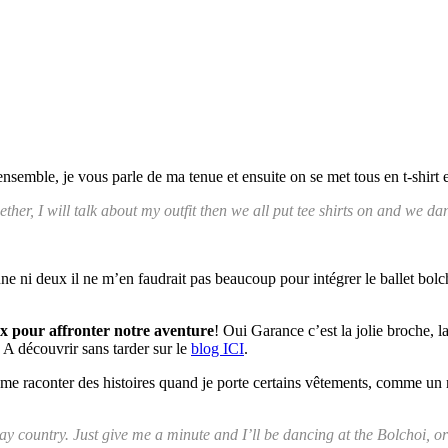
 ensemble, je vous parle de ma tenue et ensuite on se met tous en t-shirt
ether, I will talk about my outfit then we all put tee shirts on and we da
une ni deux il ne m’en faudrait pas beaucoup pour intégrer le ballet b
ux pour affronter notre aventure
! Oui Garance c’est la jolie broche, 
A découvrir sans tarder sur le
blog ICI
.
 raconter des histoires quand je porte certains vêtements, comme un rôl
ay country. Just give me a minute and I’ll be dancing at the Bolchoi, o