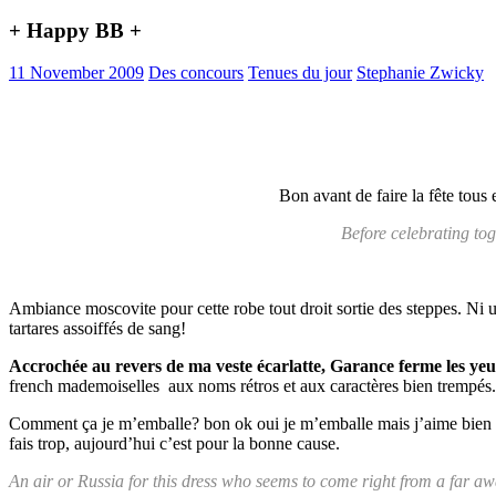
+ Happy BB +
11 November 2009
Des concours
Tenues du jour
Stephanie Zwicky
Bon avant de faire la fête tous
Before celebrating tog
Ambiance moscovite pour cette robe tout droit sortie des steppes. Ni 
tartares assoiffés de sang!
Accrochée au revers de ma veste écarlatte, Garance ferme les ye
french mademoiselles aux noms rétros et aux caractères bien trempés. 
Comment ça je m’emballe? bon ok oui je m’emballe mais j’aime bien me
fais trop, aujourd’hui c’est pour la bonne cause.
An air or Russia for this dress who seems to come right from a far aw