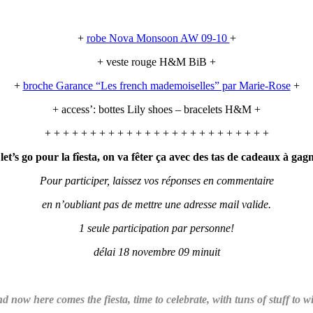
+
robe Nova Monsoon AW 09-10
+
+ veste rouge H&M BiB +
+
broche Garance “Les french mademoiselles” par Marie-Rose
+
+ access’: bottes Lily shoes – bracelets H&M +
+ + + + + + + + + + + + + + + + + + + + + + + + +
let’s go pour la fîesta, on va fêter ça avec des tas de cadeaux à gag
Pour participer, laissez vos réponses en commentaire
en n’oubliant pas de mettre une adresse mail valide.
1 seule participation par personne!
délai 18 novembre 09 minuit
d now here comes the fiesta, time to celebrate, with tuns of stuff to w