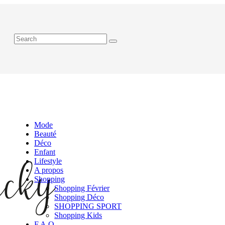
Mode
Beauté
Déco
Enfant
Lifestyle
A propos
Shopping
Shopping Février
Shopping Déco
SHOPPING SPORT
Shopping Kids
F.A.Q.