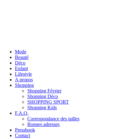
Mode
Beauté
Déco
Enfant
Lifestyle
A propos
Shopping
Shopping Février
Shopping Déco
SHOPPING SPORT
Shopping Kids
F.A.Q.
Correspondance des tailles
Bonnes adresses
Pressbook
Contact