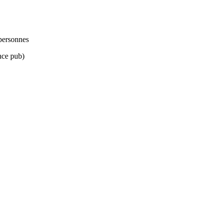
 personnes
ence pub)