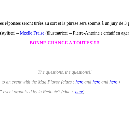
s réponses seront tirées au sort et la phrase sera soumis à un jury de 3
(styliste) –
Mzelle Fraise
(illustratrice) – Pierre-Antoine ( créatif en ag
BONNE CHANCE A TOUTES!!!!!
The questions, the questions!!
to an event with the Mag Flavor (clues :
here
and
here
and
here
)
” event organised by la Redoute? (clue :
here
)