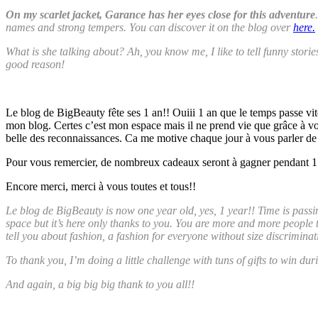
On my scarlet jacket, Garance has her eyes close for this adventure
names and strong tempers. You can discover it on the blog over
here.
What is she talking about? Ah, you know me, I like to tell funny stories
good reason!
Le blog de BigBeauty fête ses 1 an!! Ouiii 1 an que le temps passe vi
mon blog. Certes c’est mon espace mais il ne prend vie que grâce à vous
belle des reconnaissances. Ca me motive chaque jour à vous parler de 
Pour vous remercier, de nombreux cadeaux seront à gagner pendant 1 sem
Encore merci, merci à vous toutes et tous!!
Le blog de BigBeauty is now one year old, yes, 1 year!! Time is passin
space but it’s here only thanks to you. You are more and more people t
tell you about fashion, a fashion for everyone without size discriminat
To thank you, I’m doing a little challenge with tuns of gifts to win du
And again, a big big big thank to you all!!