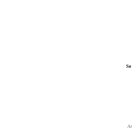
So 
An