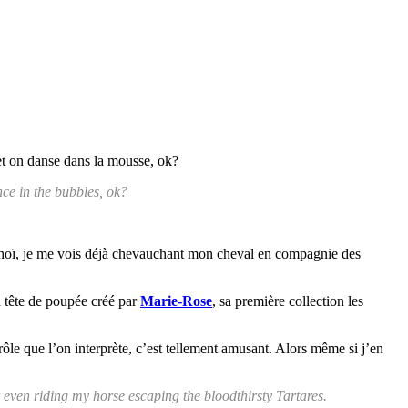
 et on danse dans la mousse, ok?
nce in the bubbles, ok?
olchoï, je me vois déjà chevauchant mon cheval en compagnie des
la tête de poupée créé par
Marie-Rose
, sa première collection les
e que l’on interprète, c’est tellement amusant. Alors même si j’en
r even riding my horse escaping the bloodthirsty Tartares.