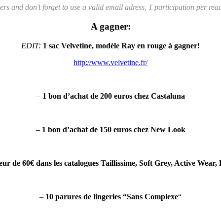
s and don’t forget to use a valid email adress, 1 participation per re
A gagner:
EDIT:
1 sac Velvetine, modèle Ray en rouge à gagner!
http://www.velvetine.fr/
–
1 bon d’achat de 200 euros chez
Castaluna
–
1 bon d’achat de 150 euros chez New Look
eur de 60€ dans les catalogues Taillissime, Soft Grey, Active Wear,
–
10 parures de lingeries “Sans Complexe
“