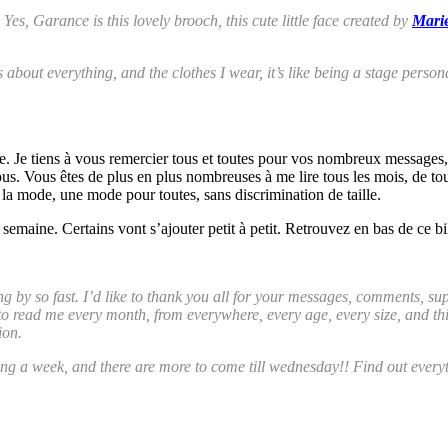
. Yes, Garance is this lovely brooch, this cute little face created by
Mari
 about everything, and the clothes I wear, it’s like being a stage persona,
te. Je tiens à vous remercier tous et toutes pour vos nombreux messages
. Vous êtes de plus en plus nombreuses à me lire tous les mois, de tous h
la mode, une mode pour toutes, sans discrimination de taille.
aine. Certains vont s’ajouter petit à petit. Retrouvez en bas de ce bil
g by so fast. I’d like to thank you all for your messages, comments, sup
o read me every month, from everywhere, every age, every size, and this 
ion.
ring a week, and there are more to come till wednesday!! Find out everyth