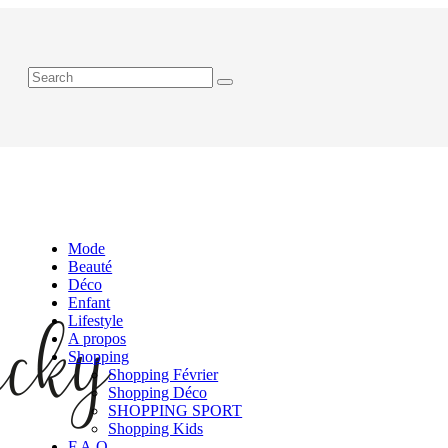
Mode
Beauté
Déco
Enfant
Lifestyle
A propos
Shopping
Shopping Février
Shopping Déco
SHOPPING SPORT
Shopping Kids
F.A.Q.