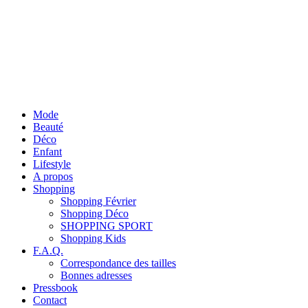
Mode
Beauté
Déco
Enfant
Lifestyle
A propos
Shopping
Shopping Février
Shopping Déco
SHOPPING SPORT
Shopping Kids
F.A.Q.
Correspondance des tailles
Bonnes adresses
Pressbook
Contact