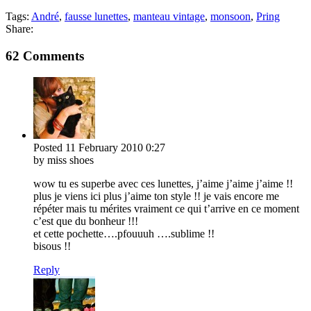
Tags:
André
,
fausse lunettes
,
manteau vintage
,
monsoon
,
Pring
Share:
62 Comments
Posted
11 February 2010
0:27
by miss shoes
wow tu es superbe avec ces lunettes, j’aime j’aime j’aime !!
plus je viens ici plus j’aime ton style !! je vais encore me
répéter mais tu mérites vraiment ce qui t’arrive en ce moment
c’est que du bonheur !!!
et cette pochette….pfouuuh ….sublime !!
bisous !!
Reply