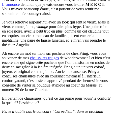
L’ annonce
de lundi, que je vais encore vous le dire:
M E R C I
.
Vous m’avez beaucoup émue, c’est porteur de vous sentir me
soutenir et m’encourager ainsi.
Je vous retrouve aujourd’hui avec un look qui sent le vieux. Mais le
vieux comme j’aime,
vintage
pour faire plus hype. Une petite robe
en soie noire, avec le petit truc en plus, comme un col claudine tout
en sequins, un vieux manteau de famille qui sent encore la
naphtaline, une paire de fausse lunettes, et je m’en vais prendre le
thé chez Angelina.
Ah encore un mot sur mon sac-pochette de chez Pring, vous vous
souvenez de mes
chaussures rouges
de wonderwoman? et bien c’est
encore elle qui signe cette pochette que l’on transforme en moins de
deux en sac grâce à la lanière intégrée. Pring a un univers coloré,
joyeux et original comme j’aime. Ancienne danseuse, Pring a
conçu ses chaussures avec un coussinet matelassé à l’intérieur,
confort garanti, c’est testé et approuvé pendant des heures! Je vous
conseille de visiter sa boutique atypique au coeur du Marais, au
numéro 29 de la rue Charlot.
En parlant de chaussures, qu’est-ce qui prime pour vous? le confort?
la qualité? l’esthétique?
Ps: je n’oublie pas le concours “Carpediem”, dans le prochain