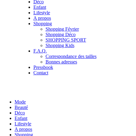
Déco
Enfant
Lifestyle
A propos
Shopping
Shopping Février
Shopping Déco
SHOPPING SPORT
Shopping Kids
F.A.Q.
Correspondance des tailles
Bonnes adresses
Pressbook
Contact
Mode
Beauté
Déco
Enfant
Lifestyle
A propos
Shopping