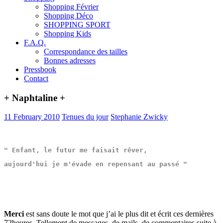
Shopping Février
Shopping Déco
SHOPPING SPORT
Shopping Kids
F.A.Q.
Correspondance des tailles
Bonnes adresses
Pressbook
Contact
+ Naphtaline +
11 February 2010
Tenues du jour
Stephanie Zwicky
" Enfant, le futur me faisait rêver,
aujourd'hui je m'évade en repensant au passé " 
Merci
est sans doute le mot que j’ai le plus dit et écrit ces dernières
72heures. Tellement de messages, de mails, de commentaires suite à