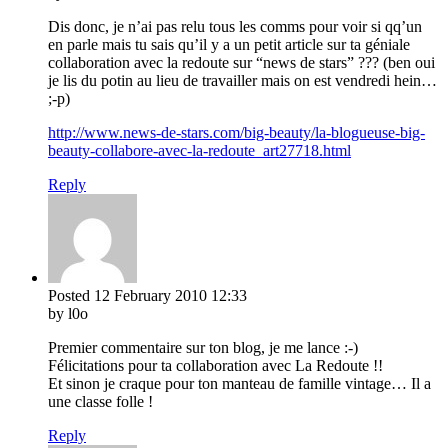
Dis donc, je n’ai pas relu tous les comms pour voir si qq’un
en parle mais tu sais qu’il y a un petit article sur ta géniale
collaboration avec la redoute sur “news de stars” ??? (ben oui
je lis du potin au lieu de travailler mais on est vendredi hein…
;-p)
http://www.news-de-stars.com/big-beauty/la-blogueuse-big-
beauty-collabore-avec-la-redoute_art27718.html
Reply
Posted
12 February 2010
12:33
by l0o
Premier commentaire sur ton blog, je me lance :-)
Félicitations pour ta collaboration avec La Redoute !!
Et sinon je craque pour ton manteau de famille vintage… Il a
une classe folle !
Reply