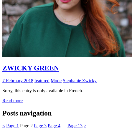
ZWICKY GREEN
7 February 2018
featured
Mode
Stephanie Zwicky
Sorry, this entry is only available in French.
Read more
Posts navigation
<
Page
1
Page
2
Page
3
Page
4
…
Page
13
>