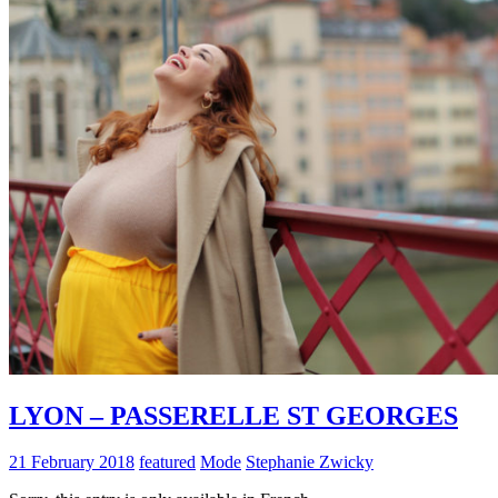
LYON – PASSERELLE ST GEORGES
21 February 2018
featured
Mode
Stephanie Zwicky