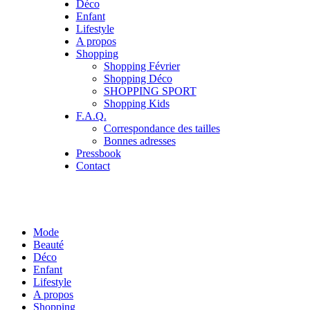
Déco
Enfant
Lifestyle
A propos
Shopping
Shopping Février
Shopping Déco
SHOPPING SPORT
Shopping Kids
F.A.Q.
Correspondance des tailles
Bonnes adresses
Pressbook
Contact
Mode
Beauté
Déco
Enfant
Lifestyle
A propos
Shopping