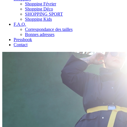
Shopping Février
Shopping Déco
SHOPPING SPORT
Shopping Kids
F.A.Q.
Correspondance des tailles
Bonnes adresses
Pressbook
Contact