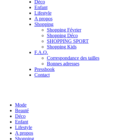
Déco
Enfant
Lifestyle
A propos
Shopping
Shopping Février
Shopping Déco
SHOPPING SPORT
Shopping Kids
F.A.Q.
Correspondance des tailles
Bonnes adresses
Pressbook
Contact
Mode
Beauté
Déco
Enfant
Lifestyle
A propos
Shopping