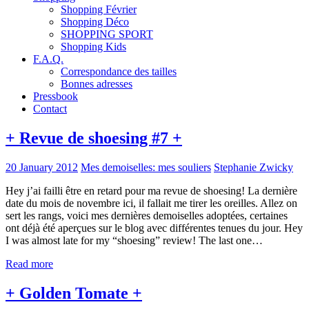
Shopping Février
Shopping Déco
SHOPPING SPORT
Shopping Kids
F.A.Q.
Correspondance des tailles
Bonnes adresses
Pressbook
Contact
+ Revue de shoesing #7 +
20 January 2012
Mes demoiselles: mes souliers
Stephanie Zwicky
Hey j’ai failli être en retard pour ma revue de shoesing! La dernière
date du mois de novembre ici, il fallait me tirer les oreilles. Allez on
sert les rangs, voici mes dernières demoiselles adoptées, certaines
ont déjà été aperçues sur le blog avec différentes tenues du jour. Hey
I was almost late for my “shoesing” review! The last one…
Read more
+ Golden Tomate +