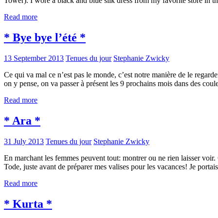
Tower). I wore a black and blue silk dress from my favorite store in t
Read more
* Bye bye l’été *
13 September 2013
Tenues du jour
Stephanie Zwicky
Ce qui va mal ce n’est pas le monde, c’est notre manière de le regarder.
on y pense, on va passer à présent les 9 prochains mois dans des cou
Read more
* Ara *
31 July 2013
Tenues du jour
Stephanie Zwicky
En marchant les femmes peuvent tout: montrer ou ne rien laisser voir
Tode, juste avant de préparer mes valises pour les vacances! Je porta
Read more
* Kurta *