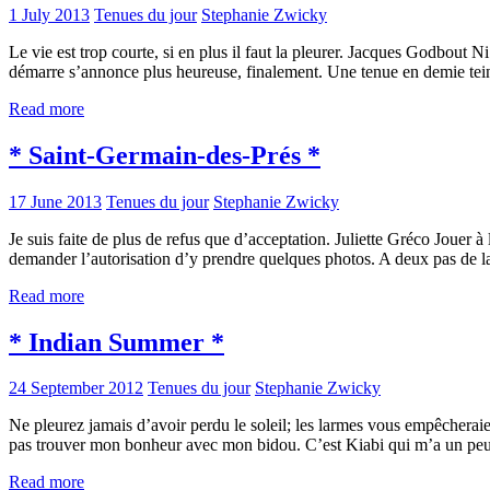
1 July 2013
Tenues du jour
Stephanie Zwicky
Le vie est trop courte, si en plus il faut la pleurer. Jacques Godbout 
démarre s’annonce plus heureuse, finalement. Une tenue en demie tein
Read more
* Saint-Germain-des-Prés *
17 June 2013
Tenues du jour
Stephanie Zwicky
Je suis faite de plus de refus que d’acceptation. Juliette Gréco Jouer à 
demander l’autorisation d’y prendre quelques photos. A deux pas de la
Read more
* Indian Summer *
24 September 2012
Tenues du jour
Stephanie Zwicky
Ne pleurez jamais d’avoir perdu le soleil; les larmes vous empêcheraient
pas trouver mon bonheur avec mon bidou. C’est Kiabi qui m’a un peu s
Read more