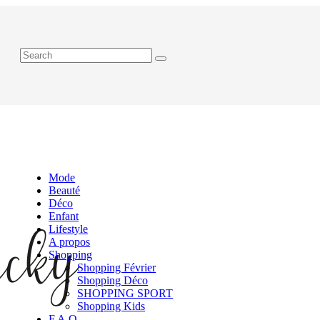
Mode
Beauté
Déco
Enfant
Lifestyle
A propos
Shopping
Shopping Février
Shopping Déco
SHOPPING SPORT
Shopping Kids
F.A.Q.