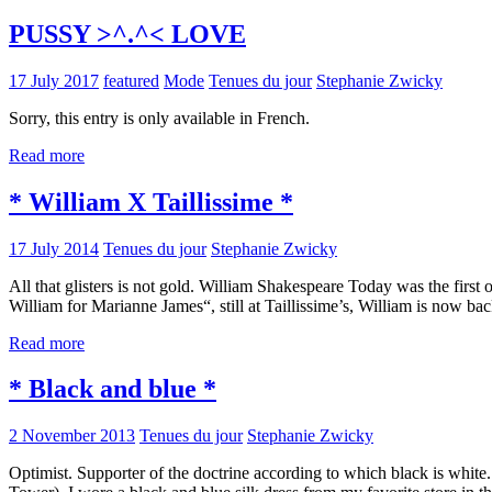
PUSSY >^.^< LOVE
17 July 2017
featured
Mode
Tenues du jour
Stephanie Zwicky
Sorry, this entry is only available in French.
Read more
* William X Taillissime *
17 July 2014
Tenues du jour
Stephanie Zwicky
All that glisters is not gold. William Shakespeare Today was the first o
William for Marianne James“, still at Taillissime’s, William is now ba
Read more
* Black and blue *
2 November 2013
Tenues du jour
Stephanie Zwicky
Optimist. Supporter of the doctrine according to which black is white