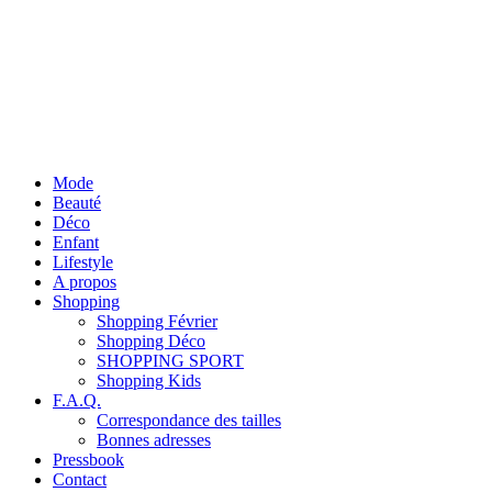
Mode
Beauté
Déco
Enfant
Lifestyle
A propos
Shopping
Shopping Février
Shopping Déco
SHOPPING SPORT
Shopping Kids
F.A.Q.
Correspondance des tailles
Bonnes adresses
Pressbook
Contact