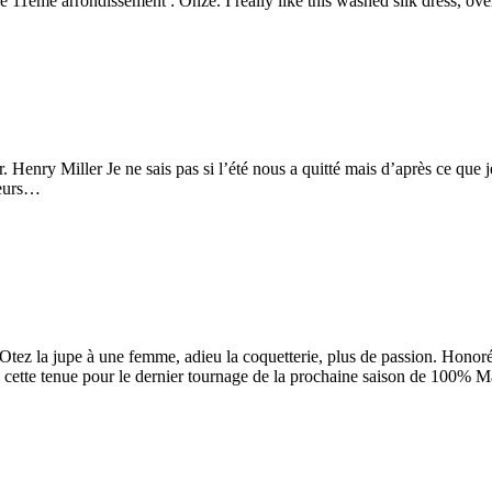
he 11ème arrondissement : Onze. I really like this washed silk dress, o
 Henry Miller Je ne sais pas si l’été nous a quitté mais d’après ce que je
leurs…
. Otez la jupe à une femme, adieu la coquetterie, plus de passion. Ho
is cette tenue pour le dernier tournage de la prochaine saison de 100%