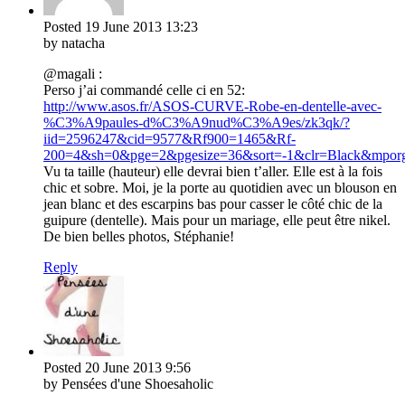
Posted
19 June 2013
13:23
by natacha
@magali :
Perso j’ai commandé celle ci en 52:
http://www.asos.fr/ASOS-CURVE-Robe-en-dentelle-avec-
%C3%A9paules-d%C3%A9nud%C3%A9es/zk3qk/?
iid=2596247&cid=9577&Rf900=1465&Rf-
200=4&sh=0&pge=2&pgesize=36&sort=-1&clr=Blac
Vu ta taille (hauteur) elle devrai bien t’aller. Elle est à la fois
chic et sobre. Moi, je la porte au quotidien avec un blouson en
jean blanc et des escarpins bas pour casser le côté chic de la
guipure (dentelle). Mais pour un mariage, elle peut être nikel.
De bien belles photos, Stéphanie!
Reply
Posted
20 June 2013
9:56
by Pensées d'une Shoesaholic