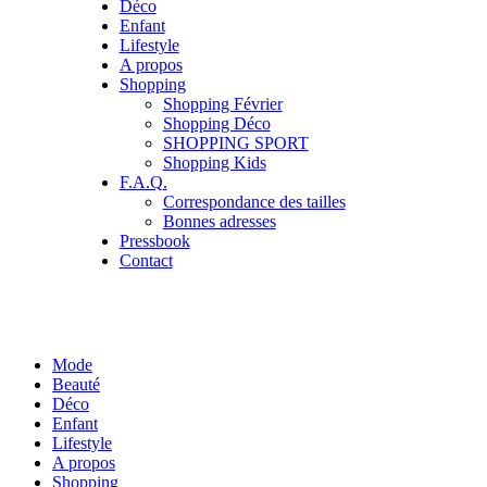
Déco
Enfant
Lifestyle
A propos
Shopping
Shopping Février
Shopping Déco
SHOPPING SPORT
Shopping Kids
F.A.Q.
Correspondance des tailles
Bonnes adresses
Pressbook
Contact
Mode
Beauté
Déco
Enfant
Lifestyle
A propos
Shopping