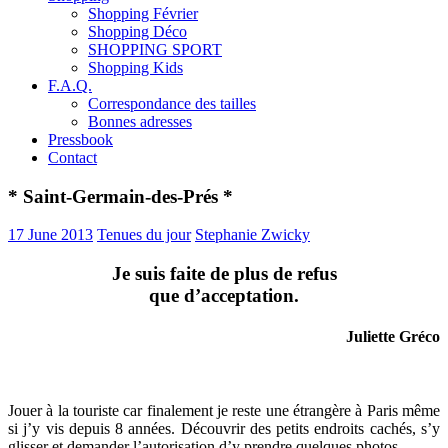
Shopping Février
Shopping Déco
SHOPPING SPORT
Shopping Kids
F.A.Q.
Correspondance des tailles
Bonnes adresses
Pressbook
Contact
* Saint-Germain-des-Prés *
17 June 2013
Tenues du jour
Stephanie Zwicky
Je suis faite de plus de refus
que d’acceptation.
Juliette Gréco
Jouer à la touriste car finalement je reste une étrangère à Paris même
si j’y vis depuis 8 années. Découvrir des petits endroits cachés, s’y
glisser et demander l’autorisation d’y prendre quelques photos.