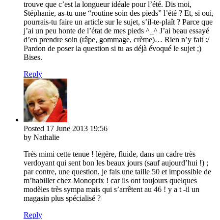
trouve que c’est la longueur idéale pour l’été. Dis moi,
Stéphanie, as-tu une “routine soin des pieds” l’été ? Et, si oui,
pourrais-tu faire un article sur le sujet, s’il-te-plaît ? Parce que
j’ai un peu honte de l’état de mes pieds ^_^ J’ai beau essayé
d’en prendre soin (râpe, gommage, crème)… Rien n’y fait :/
Pardon de poser la question si tu as déjà évoqué le sujet ;)
Bises.
Reply
Posted
17 June 2013
19:56
by Nathalie
Très mimi cette tenue ! légère, fluide, dans un cadre très
verdoyant qui sent bon les beaux jours (sauf aujourd’hui !) ;
par contre, une question, je fais une taille 50 et impossible de
m’habiller chez Monoprix ! car ils ont toujours quelques
modèles très sympa mais qui s’arrêtent au 46 ! y a t -il un
magasin plus spécialisé ?
Reply