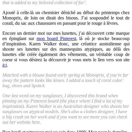
that is added to my beloved collection of fav’.
Ajouté à celle-là un chemisier déniché au début du printemps chez
Monoprix, de loin on dirait des bisous. J’ai soupoudré le tout de
corail, du sac aux chaussures en passant pour le rouge à lèvres.
Encore un dernier mot sur mes lunettes, j’ai découvert cette marque
en épinglant sur
mon board Pinterest
, là où je stocke beaucoup
d’inspiration. Karen Walker donc, une créatrice australienne qui
shoote ses lunettes sur des mannequins atypiques, au délà des
lunettes elle créée également des vêtements, un véritable coup de
coeur si vous désirez la découvrir je vous mets le lien vers son site
ici
.
Matched with a blouse found early spring at Monoprix, if you’re far
away the pattern looks like kisses. I added a touch of coral color:
bag, shoes and lipstick.
One last word on my sunglasses, I discovered this brand when
pinning on my Pinterest board (the place where I find a lot of my
inspiration). Karen Walker is an Australian designer who shoots her
sunglasses on atypical models. She’s also a clothes designer, I have
a big crush on her work and if you want to see more you can check
out her website here.