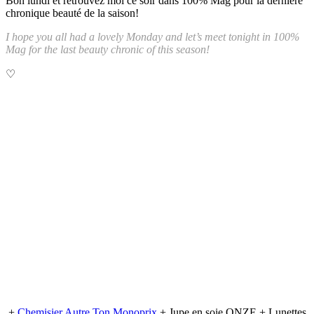
Bon lundi et retrouvez moi ce soir dans 100% Mag pour la dernière
chronique beauté de la saison!
I hope you all had a lovely Monday and let’s meet tonight in 100%
Mag for the last beauty chronic of this season!
♡
+
Chemisier Autre Ton Monoprix
+ Jupe en soie ONZE + Lunettes