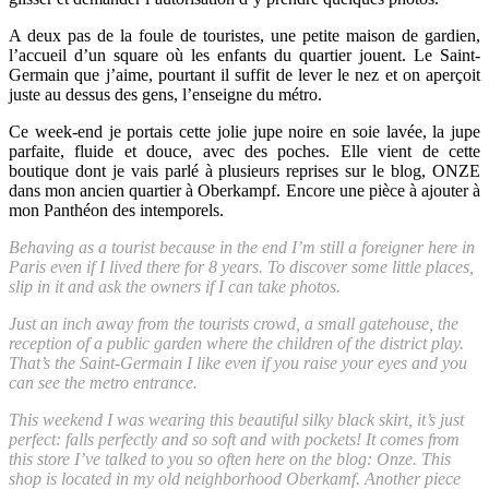
A deux pas de la foule de touristes, une petite maison de gardien,
l’accueil d’un square où les enfants du quartier jouent. Le Saint-
Germain que j’aime, pourtant il suffit de lever le nez et on aperçoit
juste au dessus des gens, l’enseigne du métro.
Ce week-end je portais cette jolie jupe noire en soie lavée, la jupe
parfaite, fluide et douce, avec des poches. Elle vient de cette
boutique dont je vais parlé à plusieurs reprises sur le blog, ONZE
dans mon ancien quartier à Oberkampf. Encore une pièce à ajouter à
mon Panthéon des intemporels.
Behaving as a tourist because in the end I’m still a foreigner here in
Paris even if I lived there for 8 years. To discover some little places,
slip in it and ask the owners if I can take photos.
Just an inch away from the tourists crowd, a small gatehouse, the
reception of a public garden where the children of the district play.
That’s the Saint-Germain I like even if you raise your eyes and you
can see the metro entrance.
This weekend I was wearing this beautiful silky black skirt, it’s just
perfect: falls perfectly and so soft and with pockets! It comes from
this store I’ve talked to you so often here on the blog: Onze. This
shop is located in my old neighborhood Oberkamf. Another piece