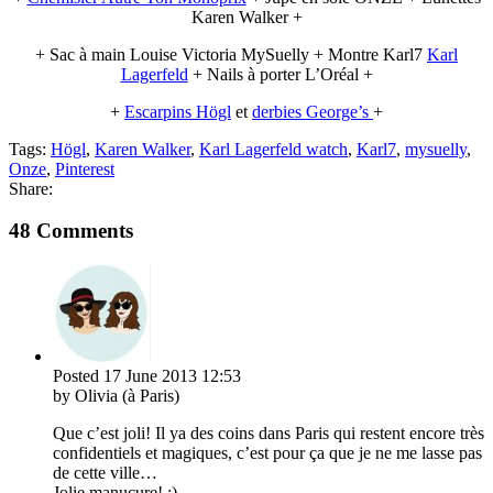
Karen Walker +
+ Sac à main Louise Victoria MySuelly + Montre Karl7
Karl
Lagerfeld
+ Nails à porter L’Oréal +
+
Escarpins Högl
et
derbies George’s
+
Tags:
Högl
,
Karen Walker
,
Karl Lagerfeld watch
,
Karl7
,
mysuelly
,
Onze
,
Pinterest
Share:
48 Comments
Posted
17 June 2013
12:53
by Olivia (à Paris)
Que c’est joli! Il ya des coins dans Paris qui restent encore très
confidentiels et magiques, c’est pour ça que je ne me lasse pas
de cette ville…
Jolie manucure! ;)