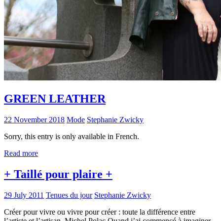
GREEN LEATHER
22 November 2018
Mode
Stephanie Zwicky
Sorry, this entry is only available in French.
Read more
+ Taillé pour plaire +
29 July 2011
Tenues du jour
Stephanie Zwicky
Créer pour vivre ou vivre pour créer : toute la différence entre
l’artiste et l’artisan. Michel Polac Quand j’ai commencé à imaginer