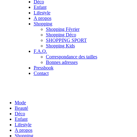
Déco
Enfant
Lifestyle
A propos
Shopping
Shopping Février
Shopping Déco
SHOPPING SPORT
Shopping Kids
F.A.Q.
Correspondance des tailles
Bonnes adresses
Pressbook
Contact
Mode
Beauté
Déco
Enfant
Lifestyle
A propos
Shopping