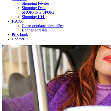
Shopping Février
Shopping Déco
SHOPPING SPORT
Shopping Kids
F.A.Q.
Correspondance des tailles
Bonnes adresses
Pressbook
Contact