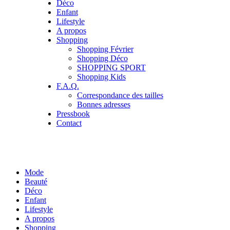
Déco
Enfant
Lifestyle
A propos
Shopping
Shopping Février
Shopping Déco
SHOPPING SPORT
Shopping Kids
F.A.Q.
Correspondance des tailles
Bonnes adresses
Pressbook
Contact
Mode
Beauté
Déco
Enfant
Lifestyle
A propos
Shopping