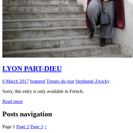
LYON PART-DIEU
6 March 2017
featured
Tenues du jour
Stephanie Zwicky
Sorry, this entry is only available in French.
Read more
Posts navigation
Page
1
Page
2
Page
3
>