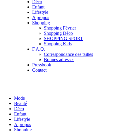
Déco
Enfant
Lifestyle
A propos
Shopping
Shopping Février
Shopping Déco
SHOPPING SPORT
Shopping Kids
F.A.Q.
Correspondance des tailles
Bonnes adresses
Pressbook
Contact
Mode
Beauté
Déco
Enfant
Lifestyle
A propos
Shopping