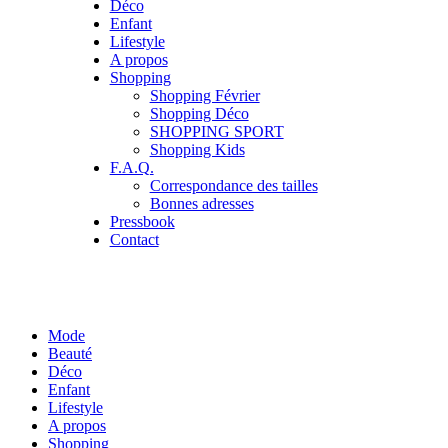
Déco
Enfant
Lifestyle
A propos
Shopping
Shopping Février
Shopping Déco
SHOPPING SPORT
Shopping Kids
F.A.Q.
Correspondance des tailles
Bonnes adresses
Pressbook
Contact
Mode
Beauté
Déco
Enfant
Lifestyle
A propos
Shopping