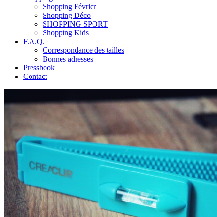
Shopping Février
Shopping Déco
SHOPPING SPORT
Shopping Kids
F.A.Q.
Correspondance des tailles
Bonnes adresses
Pressbook
Contact