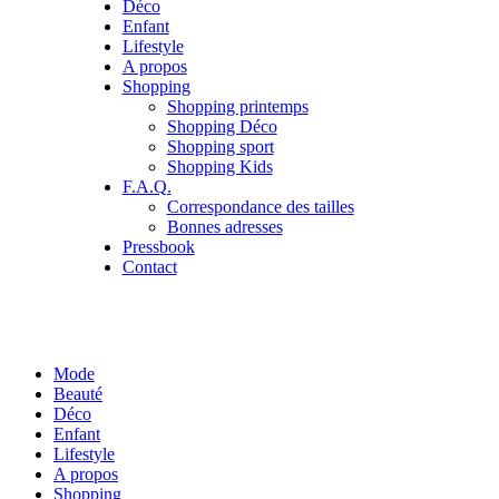
Déco
Enfant
Lifestyle
A propos
Shopping
Shopping printemps
Shopping Déco
Shopping sport
Shopping Kids
F.A.Q.
Correspondance des tailles
Bonnes adresses
Pressbook
Contact
Mode
Beauté
Déco
Enfant
Lifestyle
A propos
Shopping