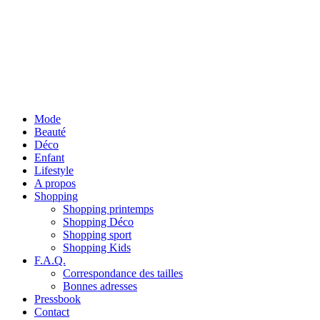
Mode
Beauté
Déco
Enfant
Lifestyle
A propos
Shopping
Shopping printemps
Shopping Déco
Shopping sport
Shopping Kids
F.A.Q.
Correspondance des tailles
Bonnes adresses
Pressbook
Contact