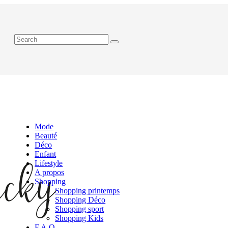
Mode
Beauté
Déco
Enfant
Lifestyle
A propos
Shopping
Shopping printemps
Shopping Déco
Shopping sport
Shopping Kids
F.A.Q.