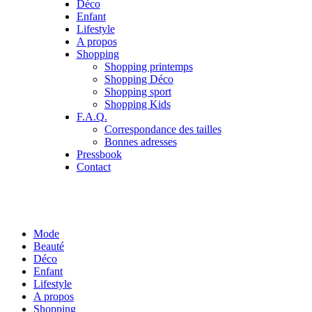
Déco
Enfant
Lifestyle
A propos
Shopping
Shopping printemps
Shopping Déco
Shopping sport
Shopping Kids
F.A.Q.
Correspondance des tailles
Bonnes adresses
Pressbook
Contact
Mode
Beauté
Déco
Enfant
Lifestyle
A propos
Shopping