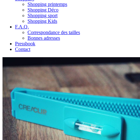
Shopping printemps
Shopping Déco
Shopping sport
Shopping Kids
F.A.Q.
Correspondance des tailles
Bonnes adresses
Pressbook
Contact