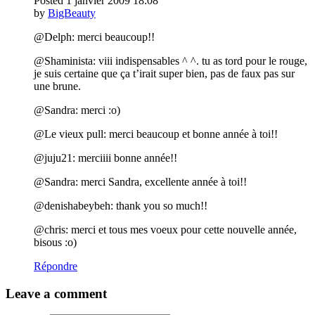
Posted
1 janvier 2009
18:08
by
BigBeauty
@Delph: merci beaucoup!!
@Shaminista: viii indispensables ^ ^. tu as tord pour le rouge,
je suis certaine que ça t’irait super bien, pas de faux pas sur
une brune.
@Sandra: merci :o)
@Le vieux pull: merci beaucoup et bonne année à toi!!
@juju21: merciiii bonne année!!
@Sandra: merci Sandra, excellente année à toi!!
@denishabeybeh: thank you so much!!
@chris: merci et tous mes voeux pour cette nouvelle année,
bisous :o)
Répondre
Leave a comment