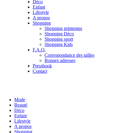
Déco
Enfant
Lifestyle
A propos
Shopping
Shopping printemps
Shopping Déco
Shopping sport
Shopping Kids
F.A.Q.
Correspondance des tailles
Bonnes adresses
Pressbook
Contact
Mode
Beauté
Déco
Enfant
Lifestyle
A propos
Shopping