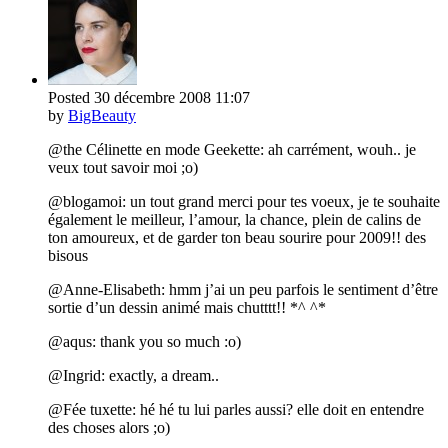
Posted
30 décembre 2008
11:07
by
BigBeauty
@the Célinette en mode Geekette: ah carrément, wouh.. je
veux tout savoir moi ;o)
@blogamoi: un tout grand merci pour tes voeux, je te souhaite
également le meilleur, l’amour, la chance, plein de calins de
ton amoureux, et de garder ton beau sourire pour 2009!! des
bisous
@Anne-Elisabeth: hmm j’ai un peu parfois le sentiment d’être
sortie d’un dessin animé mais chutttt!! *^ ^*
@aqus: thank you so much :o)
@Ingrid: exactly, a dream..
@Fée tuxette: hé hé tu lui parles aussi? elle doit en entendre
des choses alors ;o)