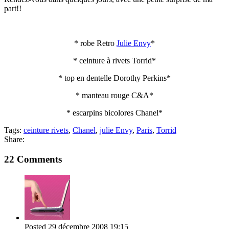
part!!
* robe Retro
Julie Envy
*
* ceinture à rivets Torrid*
* top en dentelle Dorothy Perkins*
* manteau rouge C&A*
* escarpins bicolores Chanel*
Tags:
ceinture rivets
,
Chanel
,
julie Envy
,
Paris
,
Torrid
Share:
22 Comments
Posted
29 décembre 2008
19:15