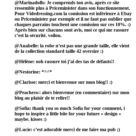
@Marinadolls: Je comprends ton avis, après ce site
ressemble plus à Priceminister dans son fonctionnement.
Pour Videdressing.com la comission est inférieure à Ebay
ou Priceminister par exemple et il ne faut pas oublier que
chaques parrains touchent une comission sur ces 10%. :)
Après bien sur chacuns sont avis, moi ce qui me rassure
c’est la sécurité. voilou.
@Anabelle: la robe n’est pas une grande taille, elle vient
de la collection standard taille 42 oversize :)
@Hélène: ooh rassure toi j’ai des tas de défauts!!
@Nestorine: *^^*
@Clarisse: merci et bienvenue sur mon blog!! :)
@Peachesw: alors bienvenue (en commentaire) sur mon
blog au plaisir de te relire!!
@Sofia: thank you so much Sofia for your comment, i
hope to inspire a little bite for your future « design »
maybe. kisses :)
@Lucie: c’est adorable merci de me faire ma pub ;)