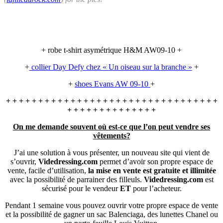
+ robe t-shirt asymétrique H&M AW09-10 +
+
collier Day Defy chez « Un oiseau sur la branche »
+
+
shoes Evans AW 09-10
+
+ + + + + + + + + + + + + + + + + + + + + + + + + + + + + + + + +
+ + + + + + + + + + + + + +
On me demande souvent où est-ce que l’on peut vendre ses
vêtements?
J’ai une solution à vous présenter, un nouveau site qui vient de
s’ouvrir,
Videdressing.com
permet d’avoir son propre espace de
vente, facile d’utilisation,
la mise en vente est gratuite et illimitée
avec la possibilité de parrainer des filleuls.
Videdressing.com
est
sécurisé pour le vendeur
ET
pour l’acheteur.
Pendant 1 semaine vous pouvez ouvrir votre propre espace de vente
et la possibilité de gagner un sac Balenciaga, des lunettes Chanel ou