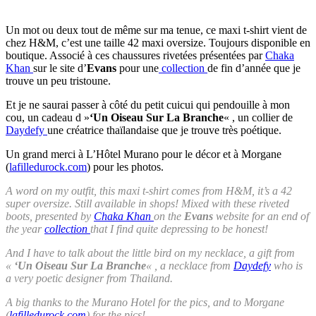
Un mot ou deux tout de même sur ma tenue, ce maxi t-shirt vient de
chez H&M, c’est une taille 42 maxi oversize. Toujours disponible en
boutique. Associé à ces chaussures rivetées présentées par
Chaka
Khan
sur le site d’
Evans
pour une
collection
de fin d’année que je
trouve un peu tristoune.
Et je ne saurai passer à côté du petit cuicui qui pendouille à mon
cou, un cadeau d »
‘Un Oiseau Sur La Branche
« , un collier de
Daydefy
une créatrice thaïlandaise que je trouve très poétique.
Un grand merci à L’Hôtel Murano pour le décor et à Morgane
(
lafilledurock.com
) pour les photos.
A word on my outfit, this maxi t-shirt comes from H&M, it’s a 42
super oversize. Still available in shops! Mixed with these riveted
boots, presented by
Chaka Khan
on the
Evans
website for an end of
the year
collection
that I find quite depressing to be honest!
And I have to talk about the little bird on my necklace, a gift from
«
‘Un Oiseau Sur La Branche
« , a necklace from
Daydefy
who is
a very poetic designer from Thailand.
A big thanks to the Murano Hotel for the pics, and to Morgane
(
lafilledurock.com
) for the pics!