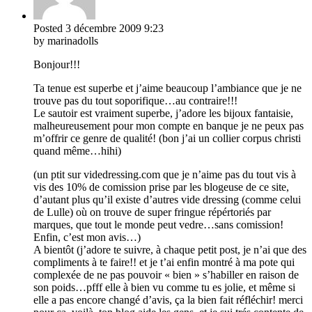
Posted
3 décembre 2009
9:23
by marinadolls
Bonjour!!!
Ta tenue est superbe et j’aime beaucoup l’ambiance que je ne
trouve pas du tout soporifique…au contraire!!!
Le sautoir est vraiment superbe, j’adore les bijoux fantaisie,
malheureusement pour mon compte en banque je ne peux pas
m’offrir ce genre de qualité! (bon j’ai un collier corpus christi
quand même…hihi)
(un ptit sur videdressing.com que je n’aime pas du tout vis à
vis des 10% de comission prise par les blogeuse de ce site,
d’autant plus qu’il existe d’autres vide dressing (comme celui
de Lulle) où on trouve de super fringue répértoriés par
marques, que tout le monde peut vedre…sans comission!
Enfin, c’est mon avis…)
A bientôt (j’adore te suivre, à chaque petit post, je n’ai que des
compliments à te faire!! et je t’ai enfin montré à ma pote qui
complexée de ne pas pouvoir « bien » s’habiller en raison de
son poids…pfff elle à bien vu comme tu es jolie, et même si
elle a pas encore changé d’avis, ça la bien fait réfléchir! merci