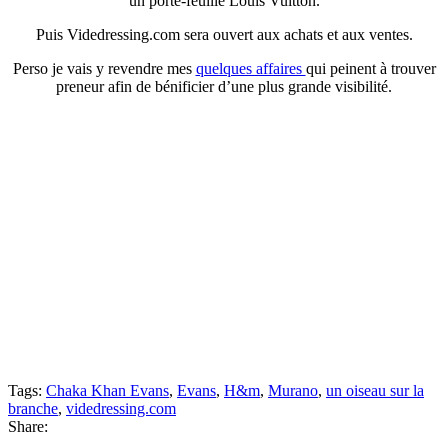
un porte-feuille Louis Vuitton.
Puis Videdressing.com sera ouvert aux achats et aux ventes.
Perso je vais y revendre mes
quelques affaires
qui peinent à trouver
preneur afin de bénificier d’une plus grande visibilité.
Tags:
Chaka Khan Evans
,
Evans
,
H&m
,
Murano
,
un oiseau sur la
branche
,
videdressing.com
Share: