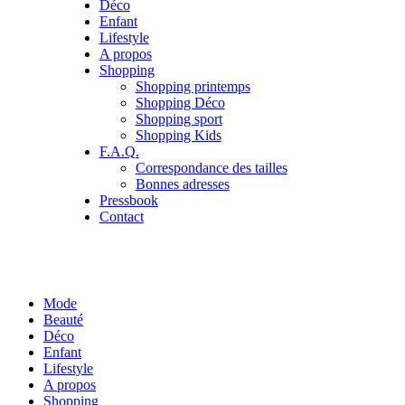
Déco
Enfant
Lifestyle
A propos
Shopping
Shopping printemps
Shopping Déco
Shopping sport
Shopping Kids
F.A.Q.
Correspondance des tailles
Bonnes adresses
Pressbook
Contact
Mode
Beauté
Déco
Enfant
Lifestyle
A propos
Shopping