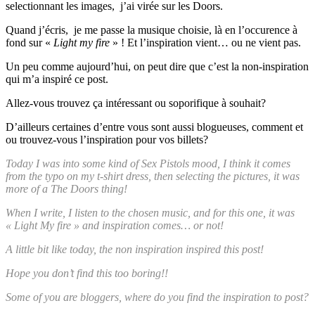
selectionnant les images, j’ai virée sur les Doors.
Quand j’écris, je me passe la musique choisie, là en l’occurence à
fond sur «
Light my fire
» ! Et l’inspiration vient… ou ne vient pas.
Un peu comme aujourd’hui, on peut dire que c’est la non-inspiration
qui m’a inspiré ce post.
Allez-vous trouvez ça intéressant ou soporifique à souhait?
D’ailleurs certaines d’entre vous sont aussi blogueuses, comment et
ou trouvez-vous l’inspiration pour vos billets?
Today I was into some kind of Sex Pistols mood, I think it comes
from the typo on my t-shirt dress, then selecting the pictures, it was
more of a The Doors thing!
When I write, I listen to the chosen music, and for this one, it was
« Light My fire » and inspiration comes… or not!
A little bit like today, the non inspiration inspired this post!
Hope you don’t find this too boring!!
Some of you are bloggers, where do you find the inspiration to post?