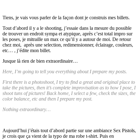
Tiens, je vais vous parler de la façon dont je construis mes billets.
Tout d’abord il y a le shooting, j’essaie dans la mesure du possible
de trouver un endroit sympa et atypique, après c’est total impro sur
les poses, je mitraille un max ce qu’il y a autour de moi. De retour
chez moi, après une selection, redimensionner, éclairage, couleurs,
etc… , j’édite mon billet.
Jusque là rien de bien extraordinaire…
Here, I’m going to tell you everything about I prepare my posts.
First there is a photoshoot, I try to find a great and original place to
take the pictures, then it’s complete improvisation as to how I pose, I
shoot tuns of pictures! Back home, I select a few, check the sizes, the
color balance, etc and then I prepare my post.
Nothing extraordinary…
Aujourd’hui j’étais tout d’abord partie sur une ambiance Sex Pistols,
je crois que ça vient de la typo de ma robe t-shirt. Puis en