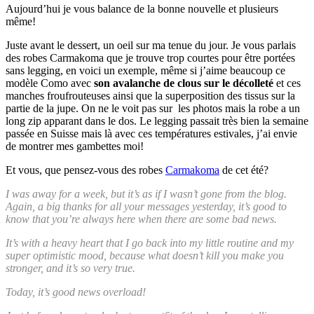
Aujourd’hui je vous balance de la bonne nouvelle et plusieurs
même!
Juste avant le dessert, un oeil sur ma tenue du jour. Je vous parlais
des robes Carmakoma que je trouve trop courtes pour être portées
sans legging, en voici un exemple, même si j’aime beaucoup ce
modèle Como avec
son avalanche de clous sur le décolleté
et ces
manches froufrouteuses ainsi que la superposition des tissus sur la
partie de la jupe. On ne le voit pas sur les photos mais la robe a un
long zip apparant dans le dos. Le legging passait très bien la semaine
passée en Suisse mais là avec ces températures estivales, j’ai envie
de montrer mes gambettes moi!
Et vous, que pensez-vous des robes
Carmakoma
de cet été?
I was away for a week, but it’s as if I wasn’t gone from the blog.
Again, a big thanks for all your messages yesterday, it’s good to
know that you’re always here when there are some bad news.
It’s with a heavy heart that I go back into my little routine and my
super optimistic mood, because what doesn’t kill you make you
stronger, and it’s so very true.
Today, it’s good news overload!