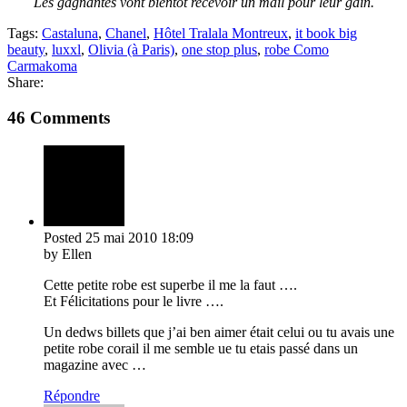
Les gagnantes vont bientôt recevoir un mail pour leur gain.
Tags:
Castaluna
,
Chanel
,
Hôtel Tralala Montreux
,
it book big
beauty
,
luxxl
,
Olivia (à Paris)
,
one stop plus
,
robe Como
Carmakoma
Share:
46 Comments
Posted
25 mai 2010
18:09
by Ellen
Cette petite robe est superbe il me la faut ….
Et Félicitations pour le livre ….
Un dedws billets que j’ai ben aimer était celui ou tu avais une
petite robe corail il me semble ue tu etais passé dans un
magazine avec …
Répondre