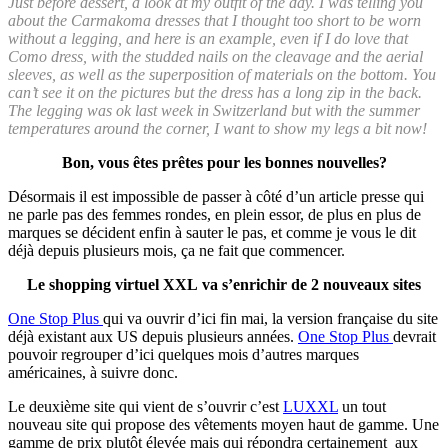
Just before dessert, a look at my outfit of the day. I was telling you
about the Carmakoma dresses that I thought too short to be worn
without a legging, and here is an example, even if I do love that
Como dress, with the studded nails on the cleavage and the aerial
sleeves, as well as the superposition of materials on the bottom. You
can’t see it on the pictures but the dress has a long zip in the back.
The legging was ok last week in Switzerland but with the summer
temperatures around the corner, I want to show my legs a bit now!
Bon, vous êtes prêtes pour les bonnes nouvelles?
Désormais il est impossible de passer à côté d’un article presse qui
ne parle pas des femmes rondes, en plein essor, de plus en plus de
marques se décident enfin à sauter le pas, et comme je vous le dit
déjà depuis plusieurs mois, ça ne fait que commencer.
Le shopping virtuel XXL va s’enrichir de 2 nouveaux sites
One Stop Plus
qui va ouvrir d’ici fin mai, la version française du site
déjà existant aux US depuis plusieurs années.
One Stop Plus
devrait
pouvoir regrouper d’ici quelques mois d’autres marques
américaines, à suivre donc.
Le deuxième site qui vient de s’ouvrir c’est
LUXXL
un tout
nouveau site qui propose des vêtements moyen haut de gamme. Une
gamme de prix plutôt élevée mais qui répondra certainement aux