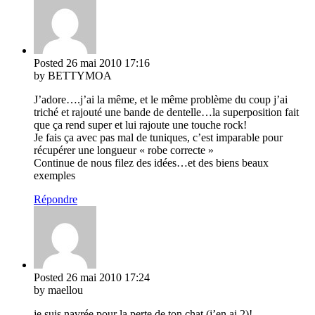
Posted
26 mai 2010
17:16
by BETTYMOA
J’adore….j’ai la même, et le même problème du coup j’ai
triché et rajouté une bande de dentelle…la superposition fait
que ça rend super et lui rajoute une touche rock!
Je fais ça avec pas mal de tuniques, c’est imparable pour
récupérer une longueur « robe correcte »
Continue de nous filez des idées…et des biens beaux
exemples
Répondre
Posted
26 mai 2010
17:24
by maellou
je suis navrée pour la perte de ton chat (j’en ai 2)!