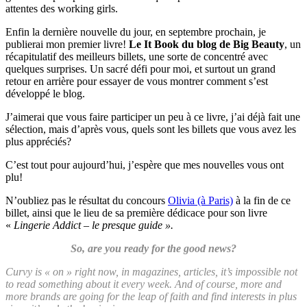
attentes des working girls.
Enfin la dernière nouvelle du jour, en septembre prochain, je
publierai mon premier livre!
Le It Book du blog de Big Beauty
, un
récapitulatif des meilleurs billets, une sorte de concentré avec
quelques surprises. Un sacré défi pour moi, et surtout un grand
retour en arrière pour essayer de vous montrer comment s’est
développé le blog.
J’aimerai que vous faire participer un peu à ce livre, j’ai déjà fait une
sélection, mais d’après vous, quels sont les billets que vous avez les
plus appréciés?
C’est tout pour aujourd’hui, j’espère que mes nouvelles vous ont
plu!
N’oubliez pas le résultat du concours
Olivia (à Paris)
à la fin de ce
billet, ainsi que le lieu de sa première dédicace pour son livre
«
Lingerie Addict – le presque guide ».
So, are you ready for the good news?
Curvy is « on » right now, in magazines, articles, it’s impossible not
to read something about it every week. And of course, more and
more brands are going for the leap of faith and find interests in plus