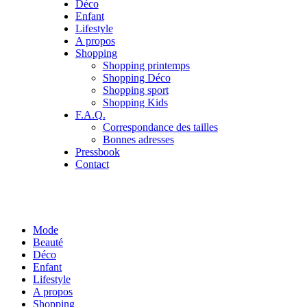
Déco
Enfant
Lifestyle
A propos
Shopping
Shopping printemps
Shopping Déco
Shopping sport
Shopping Kids
F.A.Q.
Correspondance des tailles
Bonnes adresses
Pressbook
Contact
Mode
Beauté
Déco
Enfant
Lifestyle
A propos
Shopping