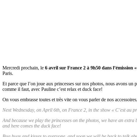
Mercredi prochain, le
6 avril sur France 2 à 9h50 dans l’émission
Paris.
Et parce que l’on joue aux princesses sur nos photos, nous avons un p
comme il faut, avec Pauline c’est relax et duck face!
On vous embrasse toutes et très vite on vous parler de nos accessoir
Next Wednesday, on April 6th, on France 2, in the show « C’est au pr
And because we play the princesses on the photos, we have an extra bo
and here comes the duck face!
Bug hugs and kisses to everyone, and soon we will be back to talk a