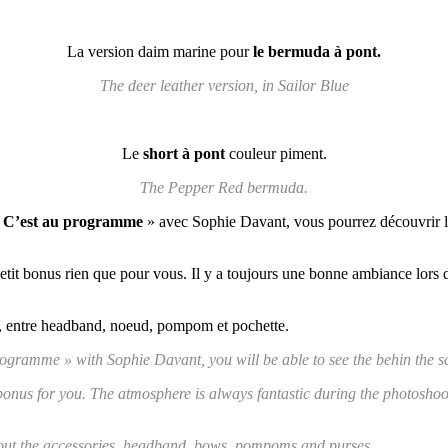
La version daim marine pour
le bermuda à pont.
The deer leather version, in Sailor Blue
Le
short à pont
couleur piment.
The Pepper Red bermuda.
 « C’est au programme
» avec Sophie Davant, vous pourrez découvrir l
etit bonus rien que pour vous. Il y a toujours une bonne ambiance lors 
es, entre headband, noeud, pompom et pochette.
ogramme » with Sophie Davant, you will be able to see the behin the sc
nus for you. The atmosphere is always fantastic during the photoshoot 
bout the accessories, headband, bows, pompoms and purses.