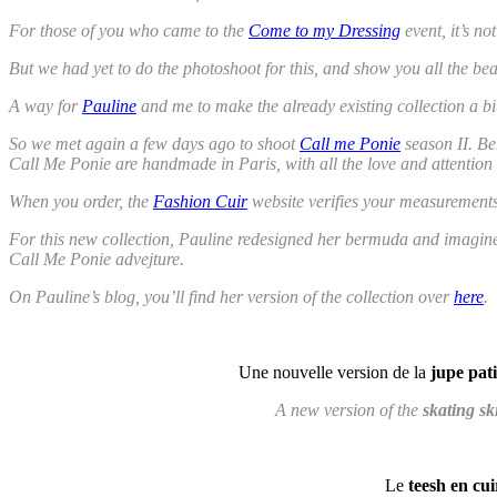
For those of you who came to the
Come to my Dressing
event, it’s no
But we had yet to do the photoshoot for this, and show you all the bea
A way for
Pauline
and me to make the already existing collection a bit
So we met again a few days ago to shoot
Call me Ponie
season II. Beh
Call Me Ponie are handmade in Paris, with all the love and attention 
When you order, the
Fashion Cuir
website verifies your measurements, 
For this new collection, Pauline redesigned her bermuda and imagined a 
Call Me Ponie advejture.
On Pauline’s blog, you’ll find her version of the collection over
here
.
Une nouvelle version de la
jupe pat
A new version of the
skating ski
Le
teesh en cui