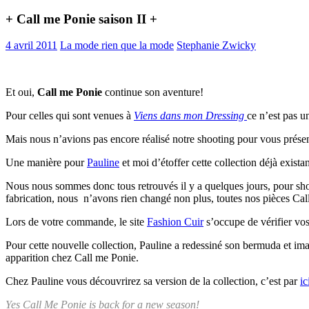
+ Call me Ponie saison II +
4 avril 2011
La mode rien que la mode
Stephanie Zwicky
Et oui,
Call me Ponie
continue son aventure!
Pour celles qui sont venues à
Viens dans mon Dressing
ce n’est pas u
Mais nous n’avions pas encore réalisé notre shooting pour vous présen
Une manière pour
Pauline
et moi d’étoffer cette collection déjà existan
Nous nous sommes donc tous retrouvés il y a quelques jours, pour sho
fabrication, nous n’avons rien changé non plus, toutes nos pièces Call
Lors de votre commande, le site
Fashion Cuir
s’occupe de vérifier vos
Pour cette nouvelle collection, Pauline a redessiné son bermuda et ima
apparition chez Call me Ponie.
Chez Pauline vous découvrirez sa version de la collection, c’est par
ic
Yes Call Me Ponie is back for a new season!