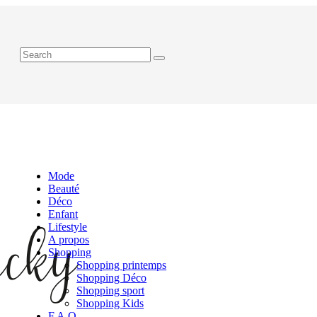
Mode
Beauté
Déco
Enfant
Lifestyle
A propos
Shopping
Shopping printemps
Shopping Déco
Shopping sport
Shopping Kids
F.A.Q.