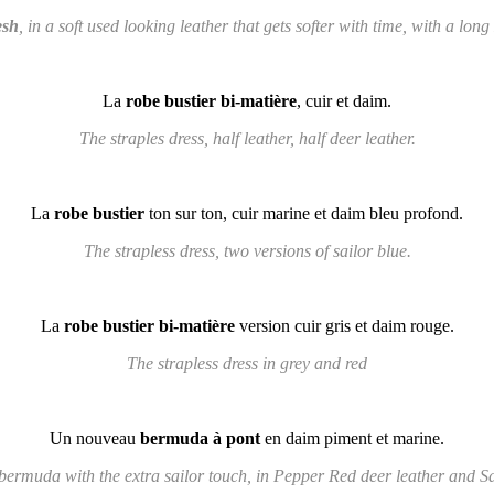
esh
, in a soft used looking leather that gets softer with time, with a long
La
robe bustier bi-matière
, cuir et daim.
The straples dress, half leather, half deer leather.
La
robe bustier
ton sur ton, cuir marine et daim bleu profond.
The strapless dress, two versions of sailor blue.
La
robe bustier bi-matière
version cuir gris et daim rouge.
The strapless dress in grey and red
Un nouveau
bermuda à pont
en daim piment et marine.
ermuda with the extra sailor touch, in Pepper Red deer leather and Sa