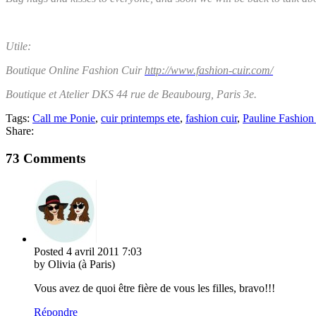
Utile:
Boutique Online Fashion Cuir
http://www.fashion-cuir.com/
Boutique et Atelier DKS 44 rue de Beaubourg, Paris 3e.
Tags:
Call me Ponie
,
cuir printemps ete
,
fashion cuir
,
Pauline Fashion
Share:
73 Comments
Posted
4 avril 2011
7:03
by Olivia (à Paris)
Vous avez de quoi être fière de vous les filles, bravo!!!
Répondre