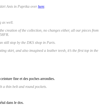
 skirt Anis in Paprika over
here
.
g as well.
e creation of the collection, no changes either, all our pieces from
o 58FR.
an still stop by the DKS shop in Paris.
 skirt, and also imagined a leather teesh, it’s the first top in the
 ceinture fine et des poches arrondies.
th a thin belt and round pockets.
étal dans le dos.