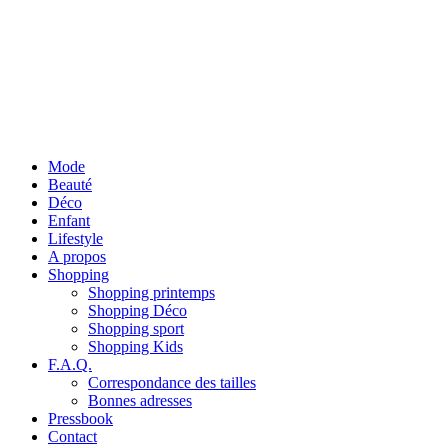
Mode
Beauté
Déco
Enfant
Lifestyle
A propos
Shopping
Shopping printemps
Shopping Déco
Shopping sport
Shopping Kids
F.A.Q.
Correspondance des tailles
Bonnes adresses
Pressbook
Contact