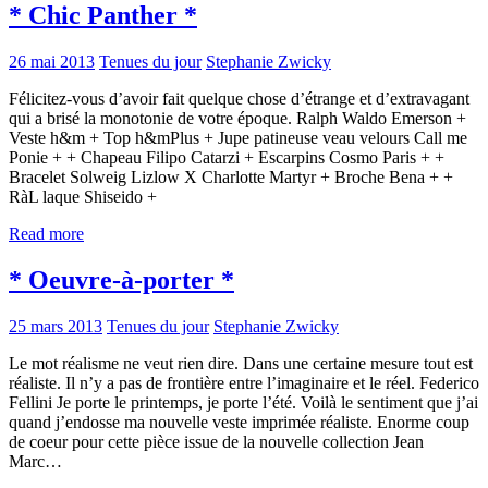
* Chic Panther *
26 mai 2013
Tenues du jour
Stephanie Zwicky
Félicitez-vous d’avoir fait quelque chose d’étrange et d’extravagant
qui a brisé la monotonie de votre époque. Ralph Waldo Emerson +
Veste h&m + Top h&mPlus + Jupe patineuse veau velours Call me
Ponie + + Chapeau Filipo Catarzi + Escarpins Cosmo Paris + +
Bracelet Solweig Lizlow X Charlotte Martyr + Broche Bena + +
RàL laque Shiseido +
Read more
* Oeuvre-à-porter *
25 mars 2013
Tenues du jour
Stephanie Zwicky
Le mot réalisme ne veut rien dire. Dans une certaine mesure tout est
réaliste. Il n’y a pas de frontière entre l’imaginaire et le réel. Federico
Fellini Je porte le printemps, je porte l’été. Voilà le sentiment que j’ai
quand j’endosse ma nouvelle veste imprimée réaliste. Enorme coup
de coeur pour cette pièce issue de la nouvelle collection Jean
Marc…