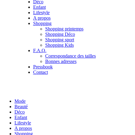
Déco
Enfant
Lifestyle
A propos
Shopping
Shopping printemps
Shopping Déco
Shopping sport
Shopping Kids
F.A.Q.
Correspondance des tailles
Bonnes adresses
Pressbook
Contact
Mode
Beauté
Déco
Enfant
Lifestyle
A propos
Shopping