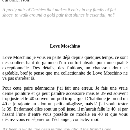
A pretty pair of Derbies that makes it entry in my family of flat
shoes, to walk around a gold pair that shines is essential, no?
Love Moschino
Love Moschino je vous en parle déjà depuis quelques temps, ce sont
des souliers haut de gamme d’un confort absolu pour une qualité
exceptionnelle. Des détails, des finitions, un chausson doux et
agréable, bref je pense que ma collectionnite de Love Moschino ne
va pas s’arrêter là.
Pour cette paire néanmoins j’ai fait une erreur. Je fais une vraie
demie pointure et ça peut paraître accessoire mais le 39 est souvent
trop juste et le 40 souvent un poil trop large. D’habitude je prend un
40 et je rajoute au talon un petit anti-glisse, mais là j’ai voulu tester
le 39. Et damned elles sont un poil juste, il m’aurait fallu le 40, si par
hasard l’une d’entre vous possède ce modèle en 40 et que vous
désirez vous en séparer ou l’échanger, contactez moi!
It’s been a while I’ve been telling you about the brand Love