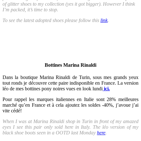
of glitter shoes to my collection (yes it got bigger). However I think
I’m packed, it’s time to stop.
To see the latest adopted shoes please follow this
link
.
Bottines Marina Rinaldi
Dans la boutique Marina Rinaldi de Turin, sous mes grands yeux
tout ronds je découvre cette paire indisponible en France. La version
léo de mes bottines pony noires vues en look lundi
ici.
Pour rappel les marques italiennes en Italie sont 28% meilleures
marché qu’en France et à cela ajoutez les soldes -40%, j’avoue j’ai
vite cédé!
When I was at Marina Rinaldi shop in Turin in front of my amazed
eyes I see this pair only sold here in Italy. The léo version of my
black shoe boots seen in a OOTD last Monday
here
.