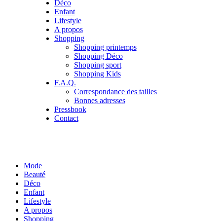
Déco
Enfant
Lifestyle
A propos
Shopping
Shopping printemps
Shopping Déco
Shopping sport
Shopping Kids
F.A.Q.
Correspondance des tailles
Bonnes adresses
Pressbook
Contact
Mode
Beauté
Déco
Enfant
Lifestyle
A propos
Shopping