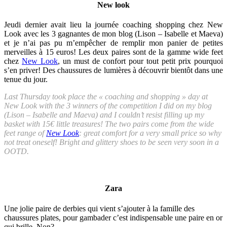
New look
Jeudi dernier avait lieu la journée coaching shopping chez New
Look avec les 3 gagnantes de mon blog (Lison – Isabelle et Maeva)
et je n’ai pas pu m’empêcher de remplir mon panier de petites
merveilles à 15 euros! Les deux paires sont de la gamme wide feet
chez
New Look
, un must de confort pour tout petit prix pourquoi
s’en priver! Des chaussures de lumières à découvrir bientôt dans une
tenue du jour.
Last Thursday took place the « coaching and shopping » day at
New Look with the 3 winners of the competition I did on my blog
(Lison – Isabelle and Maeva) and I couldn’t resist filling up my
basket with 15€ little treasures! The two pairs come from the wide
feet range of
New Look
: great comfort for a very small price so why
not treat oneself! Bright and glittery shoes to be seen very soon in a
OOTD.
Zara
Une jolie paire de derbies qui vient s’ajouter à la famille des
chaussures plates, pour gambader c’est indispensable une paire en or
qui brille. Non?