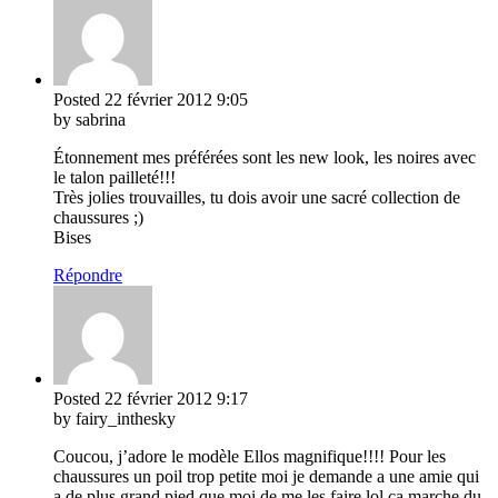
Posted
22 février 2012
9:05
by sabrina
Étonnement mes préférées sont les new look, les noires avec
le talon pailleté!!!
Très jolies trouvailles, tu dois avoir une sacré collection de
chaussures ;)
Bises
Répondre
Posted
22 février 2012
9:17
by fairy_inthesky
Coucou, j’adore le modèle Ellos magnifique!!!! Pour les
chaussures un poil trop petite moi je demande a une amie qui
a de plus grand pied que moi de me les faire lol ça marche du