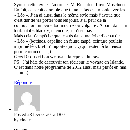
Sympa cette revue. J’adore les M. Rinaldi et Love Moschino.
En fait, ce serait adorable que tu nous fasses un look avec les
« Léo ». J’en ai aussi dans le même style mais j’avoue que
c’est dur de tes porter tous les jours. J’ai peur de la
connotation un peu « too much » ou vulgaire . A part, dans un
look total « black », et encore, je n’ose pas…
Mais cela n’empêche que je suis dans une folie d’achat de
« Léo » (bottines, capeline en feutre taupé, ceinture poulain
imprimé léo, bref, n’importe quoi…) qui restent à la maison
pour le moment… ;)
Gros Bisous et bon we avant la reprise du travail.
PS : J’ai hâte de découvrir ton récit sur le voyage en Islande.
C’est dans notre programme de 2012 aussi mais plutôt en mai
– juin :)
Répondre
Posted
23 février 2012
18:01
by elodie
coucou