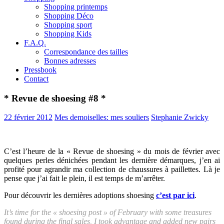
Shopping printemps
Shopping Déco
Shopping sport
Shopping Kids
F.A.Q.
Correspondance des tailles
Bonnes adresses
Pressbook
Contact
* Revue de shoesing #8 *
22 février 2012
Mes demoiselles: mes souliers
Stephanie Zwicky
C’est l’heure de la « Revue de shoesing » du mois de février avec
quelques perles dénichées pendant les dernière démarques, j’en ai
profité pour agrandir ma collection de chaussures à paillettes. Là je
pense que j’ai fait le plein, il est temps de m’arrêter.
Pour découvrir les dernières adoptions shoesing
c’est par ici
.
It’s time for the « shoesing post » of February with some treasures
found during the final sales, I took advantage and added new pairs