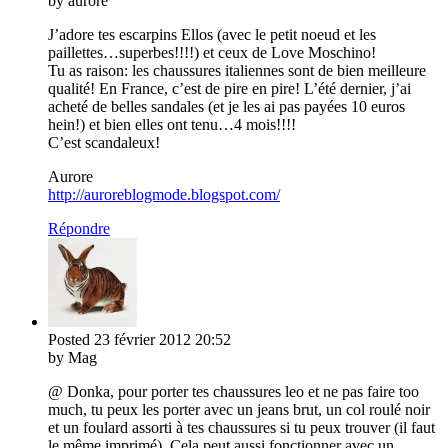
by aurore
J’adore tes escarpins Ellos (avec le petit noeud et les
paillettes…superbes!!!!) et ceux de Love Moschino!
Tu as raison: les chaussures italiennes sont de bien meilleure
qualité! En France, c’est de pire en pire! L’été dernier, j’ai
acheté de belles sandales (et je les ai pas payées 10 euros
hein!) et bien elles ont tenu…4 mois!!!!
C’est scandaleux!
Aurore
http://auroreblogmode.blogspot.com/
Répondre
Posted
23 février 2012
20:52
by Mag
@ Donka, pour porter tes chaussures leo et ne pas faire too
much, tu peux les porter avec un jeans brut, un col roulé noir
et un foulard assorti à tes chaussures si tu peux trouver (il faut
le même imprimé). Cela peut aussi fonctionner avec un