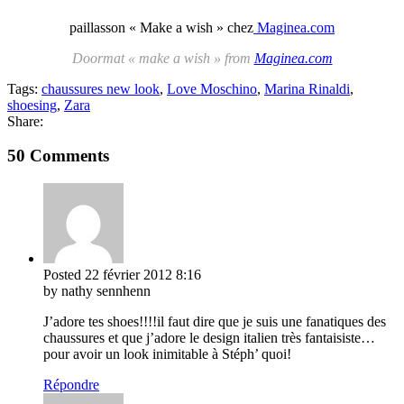
paillasson « Make a wish » chez
Maginea.com
Doormat « make a wish » from
Maginea.com
Tags:
chaussures new look
,
Love Moschino
,
Marina Rinaldi
,
shoesing
,
Zara
Share:
50 Comments
Posted
22 février 2012
8:16
by nathy sennhenn
J’adore tes shoes!!!!il faut dire que je suis une fanatiques des
chaussures et que j’adore le design italien très fantaisiste…
pour avoir un look inimitable à Stéph’ quoi!
Répondre