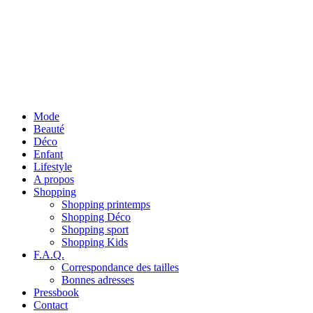
Mode
Beauté
Déco
Enfant
Lifestyle
A propos
Shopping
Shopping printemps
Shopping Déco
Shopping sport
Shopping Kids
F.A.Q.
Correspondance des tailles
Bonnes adresses
Pressbook
Contact