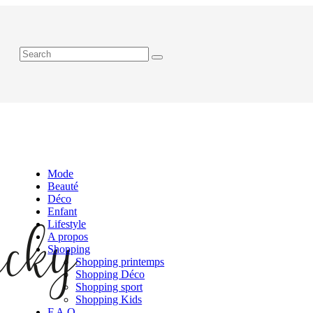
Mode
Beauté
Déco
Enfant
Lifestyle
A propos
Shopping
Shopping printemps
Shopping Déco
Shopping sport
Shopping Kids
F.A.Q.