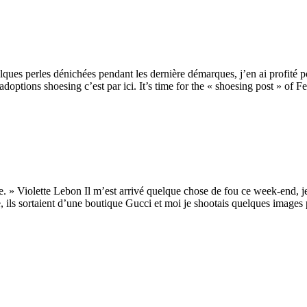
ques perles dénichées pendant les dernière démarques, j’en ai profité po
es adoptions shoesing c’est par ici. It’s time for the « shoesing post » of
ance. » Violette Lebon Il m’est arrivé quelque chose de fou ce week-end
ne, ils sortaient d’une boutique Gucci et moi je shootais quelques images