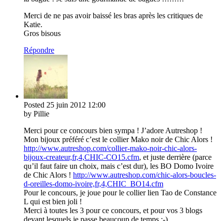
Merci de ne pas avoir baissé les bras après les critiques de
Katie.
Gros bisous
Répondre
Posted
25 juin 2012
12:00
by Pillie
Merci pour ce concours bien sympa ! J’adore Autreshop !
Mon bijoux préféré c’est le collier Mako noir de Chic Alors !
http://www.autreshop.com/collier-mako-noir-chic-alors-
bijoux-createur,fr,4,CHIC-CO15.cfm
, et juste derrière (parce
qu’il faut faire un choix, mais c’est dur), les BO Domo Ivoire
de Chic Alors !
http://www.autreshop.com/chic-alors-boucles-
d-oreilles-domo-ivoire,fr,4,CHIC_BO14.cfm
Pour le concours, je joue pour le collier lien Tao de Constance
L qui est bien joli !
Merci à toutes les 3 pour ce concours, et pour vos 3 blogs
devant lesquels je passe beaucoup de temps :-)