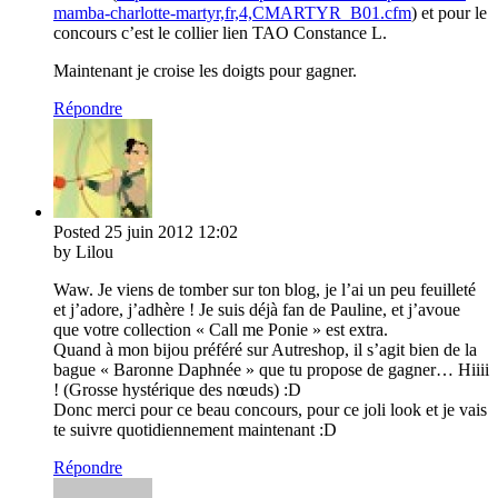
mamba-charlotte-martyr,fr,4,CMARTYR_B01.cfm
) et pour le
concours c’est le collier lien TAO Constance L.
Maintenant je croise les doigts pour gagner.
Répondre
Posted
25 juin 2012
12:02
by Lilou
Waw. Je viens de tomber sur ton blog, je l’ai un peu feuilleté
et j’adore, j’adhère ! Je suis déjà fan de Pauline, et j’avoue
que votre collection « Call me Ponie » est extra.
Quand à mon bijou préféré sur Autreshop, il s’agit bien de la
bague « Baronne Daphnée » que tu propose de gagner… Hiiii
! (Grosse hystérique des nœuds) :D
Donc merci pour ce beau concours, pour ce joli look et je vais
te suivre quotidiennement maintenant :D
Répondre