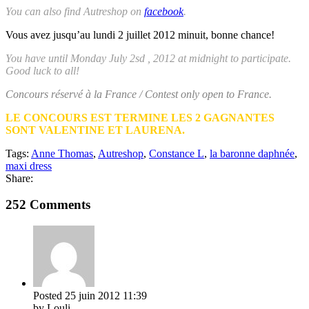
You can also find Autreshop on
facebook
.
Vous avez jusqu’au lundi 2 juillet 2012 minuit, bonne chance!
You have until Monday July 2sd , 2012 at midnight to participate.
Good luck to all!
Concours réservé à la France / Contest only open to France.
LE CONCOURS EST TERMINE LES 2 GAGNANTES
SONT VALENTINE ET LAURENA.
Tags:
Anne Thomas
,
Autreshop
,
Constance L
,
la baronne daphnée
,
maxi dress
Share:
252 Comments
Posted
25 juin 2012
11:39
by Louli