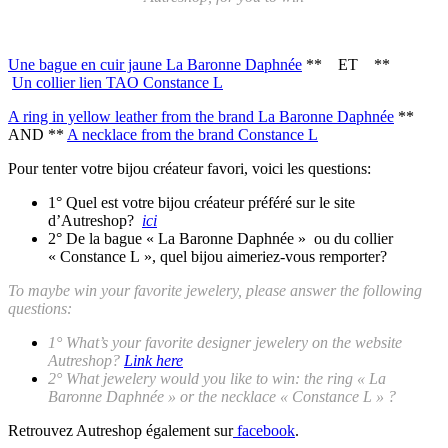
Une bague en cuir jaune La Baronne Daphnée
** ET **
Un collier lien TAO Constance L
A ring in yellow leather from the brand La Baronne Daphnée
**
AND
**
A necklace from the brand Constance L
Pour tenter votre bijou créateur favori, voici les questions:
1° Quel est votre bijou créateur préféré sur le site
d’Autreshop?
ici
2° De la bague « La Baronne Daphnée » ou du collier
« Constance L », quel bijou aimeriez-vous remporter?
To maybe win your favorite jewelery, please answer the following
questions:
1° What’s your favorite designer jewelery on the website
Autreshop?
Link here
2° What jewelery would you like to win: the ring « La
Baronne Daphnée » or the necklace « Constance L » ?
Retrouvez Autreshop également sur
facebook
.