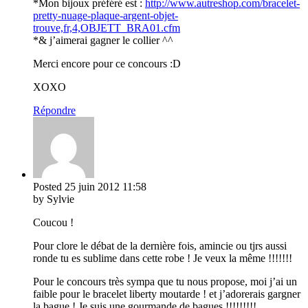
*Mon bijoux préféré est :
http://www.autreshop.com/bracelet-
pretty-nuage-plaque-argent-objet-
trouve,fr,4,OBJETT_BRA01.cfm
*& j’aimerai gagner le collier ^^
Merci encore pour ce concours :D
XOXO
Répondre
Posted
25 juin 2012
11:58
by Sylvie
Coucou !
Pour clore le débat de la dernière fois, amincie ou tjrs aussi
ronde tu es sublime dans cette robe ! Je veux la même !!!!!!!
Pour le concours très sympa que tu nous propose, moi j’ai un
faible pour le bracelet liberty moutarde ! et j’adorerais gargner
la bague ! Je suis une gourmande de bagues !!!!!!!!!