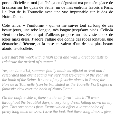
porte officielle et moi j’ai fêté ça en dégustant ma première glace de
la saison sur les quais de Seine, un de mes endroits favoris à Paris.
Le Port de la Tournelle avec une vue imprenable sur le dos de
Notre-Dame.
Côté tenue, « l’uniforme » qui va me suivre tout au long de ces
beaux jours, une robe longue, très longue jusqu’aux pieds. Celle-là
vient de chez Evans qui d’ailleurs propose un très vaste choix de
jolies maxi dress. J’adore l’allure que donne ces robes longues, une
démarche différente, et la mise en valeur d’un de nos plus beaux
atouts, le décolleté.
Let’s start this week with a high spirit and with 3 great contests to
celebrate the arrival of summer!!
Yes, on June 21st, summer finally made its official arrival and I
celebrated that event eating my very first ice-cream of the year on
the bank of the Seine. It’s one of my favorite places in Paris; the
Port de la Tournelle (can be translated as the Tourelle Port) offers a
fantastic view over the back of Notre-Dame.
On the outfit « side », there’s « the uniform” which I’ll wear
throughout the beautiful days, a very long dress, falling down till my
feet. This one comes from Evans which offers a large choice of
pretty long maxi dresses. I love the look that these long dresses give,