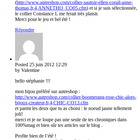
(
http://www.autreshop.com/collier-sautoir-ellen-corail-anne-
thomas,fr,4,ANNETHO_CO05.cfm
) et si je suis sélectionnée,
le collier Constance L me ferait très plaisir.
Merci pour le jeu et bel été !
Répondre
Posted
25 juin 2012
12:29
by Valentine
hello stéphanie !!!
mon bijou préféré sur autreshop :
http://www.autreshop.com/collier-boomerang-rose-chic-alors-
bijoux-createur,fr,4,CHIC-CO13.cfm
et parmi les deux que tu as choisi : le noeud jaune tellement
joli!
merci et je ne loupe pas une seule de tes chroniques dans
100%mag et bien sûr tes articles sur le blog .
Profite bien de l’été !