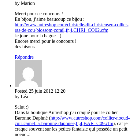
by Marion
Merci pour ce concours !
En bijou, j’aime beaucoup ce bijou :
http://www.autreshop.com/christelle-dit-christensen-collier-
ras-de-cou-blossom-corail,fr,4,CHRI_CO02.cfm
Je joue pour la bague =)
Encore merci pour le concours !
des bisous
Répondre
Posted
25 juin 2012
12:20
by Léa
Salut :)
Dans la boutique Autreshop j’ai craqué pour le collier
Baronne Daphné (
http://www.autreshop.com/collier-noeud-
cuir-camel-la-baronne-daphnee,fr,4,BAR_C09.cfm
), car je
craque souvent sur les petites fantaisie qui possède un petit
noeud..!