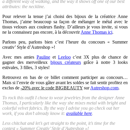
a different way of walking, and the way it shows off one of our best
attributes: the neckline.
Pour relever la tenue j’ai choisi des bijoux de la créatrice Anne
Thomas, j’aime beaucoup sa façon de mélanger le métal avec le
tissus velours aux couleurs flashy. D’ailleurs je vous invite, si vous
ne la connaissez pas encore, à la découvrir
Anne Thomas ici
.
Parlons peu, parlons bien c’est l’heure du concours « Summer
creativ’ Style d’Autreshop »!
Avec mes amies
Pauline
et
Leeloo
c’est 3X plus de chance de
gagner des merveilleux
bijoux créateurs
grâce à notre 3 looks
estivales, 3 filles, 3 styles!
Retrouvez en bas de ce billet comment participer au concours…
Mais si l’envie de vous gâter avant les soldes se fait sentir profitez en
exclus de
-20% avec le code BIGBEAUTY
sur
Autreshop.com
.
To rock this outfit I chose to wear jewelries from the designer Anne
Thomas, I particularly like the way she mixes metal with bright and
colorful velvet fabrics. By the way I advise you go check out her
work, if you don’t already know it:
available here
.
Less chitchat and let’s get straight to the point, it’s time for the
contest « Summer Creativ’ Style d’Autreshop »!