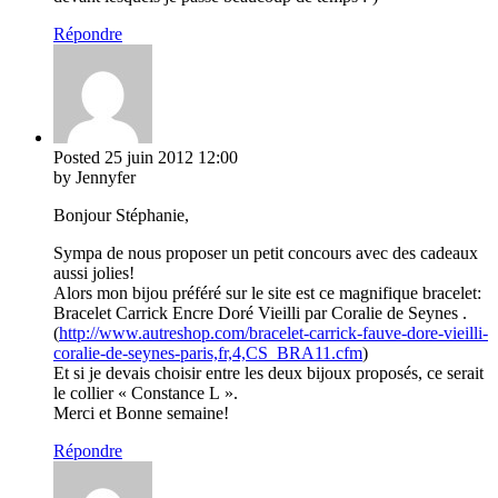
Répondre
Posted
25 juin 2012
12:00
by Jennyfer
Bonjour Stéphanie,
Sympa de nous proposer un petit concours avec des cadeaux
aussi jolies!
Alors mon bijou préféré sur le site est ce magnifique bracelet:
Bracelet Carrick Encre Doré Vieilli par Coralie de Seynes .
(
http://www.autreshop.com/bracelet-carrick-fauve-dore-vieilli-
coralie-de-seynes-paris,fr,4,CS_BRA11.cfm
)
Et si je devais choisir entre les deux bijoux proposés, ce serait
le collier « Constance L ».
Merci et Bonne semaine!
Répondre