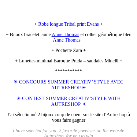
+
Robe longue Tribal print Evans
+
+ Bijoux bracelet jaune
Anne Thomas
et collier géométrique bleu
Anne Thomas
+
+ Pochette Zara +
+ Lunettes minimal Baroque Prada – sandales Minelli +
***********
☀ CONCOURS SUMMER CREATIV’ STYLE AVEC
AUTRESHOP ☀
☀
CONTEST SUMMER CREATIV’STYLE WITH
AUTRESHOP
☀
J’ai sélectionné 2 bijoux coup de coeur sur le site d’Autreshop à
vous faire gagner
I have selected for you, 2 favorite jewelries on the website
Autreshop, for you to win