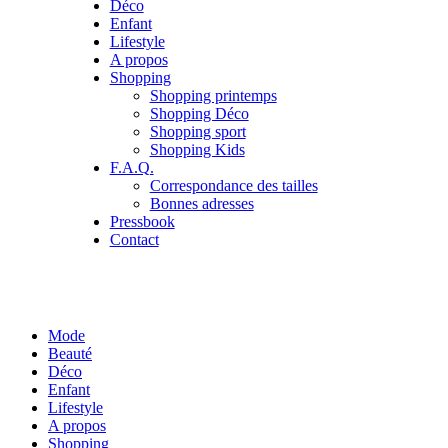
Déco
Enfant
Lifestyle
A propos
Shopping
Shopping printemps
Shopping Déco
Shopping sport
Shopping Kids
F.A.Q.
Correspondance des tailles
Bonnes adresses
Pressbook
Contact
Mode
Beauté
Déco
Enfant
Lifestyle
A propos
Shopping