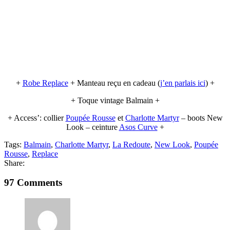
+
Robe Replace
+ Manteau reçu en cadeau (
j’en parlais ici
) +
+ Toque vintage Balmain +
+ Access’: collier
Poupée Rousse
et
Charlotte Martyr
– boots New
Look – ceinture
Asos Curve
+
Tags:
Balmain
,
Charlotte Martyr
,
La Redoute
,
New Look
,
Poupée
Rousse
,
Replace
Share:
97 Comments