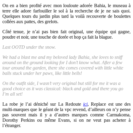
On en a bien profité avec mon louloute adorée Bahia, le museau à
terre elle adore farfouiller le sol à la recherche de je ne sais quoi.
Quelques tours du jardin plus tard la voilà recouverte de boulettes
collées aux pattes, des grelots.
Côté tenue, je n’ai pas bien fait original, une équipe qui gagne,
poudre et noir, une touche de dorée et hop ça fait la blague.
Last OOTD under the snow.
We had a blast me and my beloved lady Bahia, she loves to sniff
around on the ground looking for I don’t know what. After a few
tour around the garden, there she comes covered with little white
balls stuck under her paws, like little bells!
On the outfit side, I wasn’t very original but still for me it was a
good choice as it was classical: black and gold and there you go
I’m all set!
La robe je l’ai déniché sur La Redoute
ici
, Replace est une des
multi-marques que le géant de la vpc revend, d’ailleurs on n’y pense
pas souvent mais il y a d’autres marques comme Carmakoma,
Dorothy Perkins ou même Evans, si on ne veut pas acheter à
l’étranger.