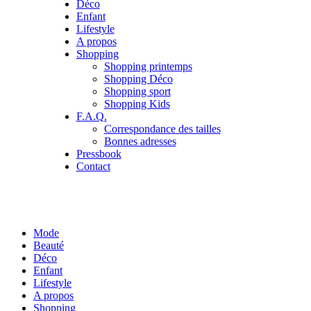
Déco
Enfant
Lifestyle
A propos
Shopping
Shopping printemps
Shopping Déco
Shopping sport
Shopping Kids
F.A.Q.
Correspondance des tailles
Bonnes adresses
Pressbook
Contact
Mode
Beauté
Déco
Enfant
Lifestyle
A propos
Shopping