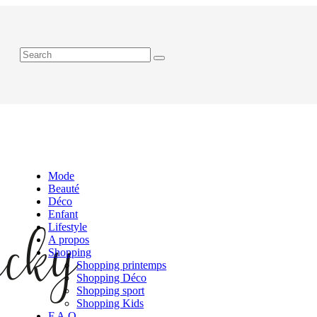
Mode
Beauté
Déco
Enfant
Lifestyle
A propos
Shopping
Shopping printemps
Shopping Déco
Shopping sport
Shopping Kids
F.A.Q.