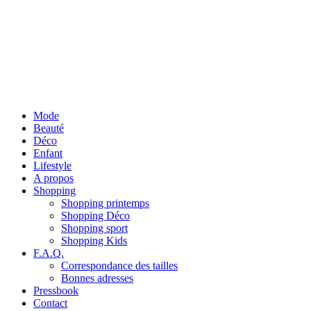
Mode
Beauté
Déco
Enfant
Lifestyle
A propos
Shopping
Shopping printemps
Shopping Déco
Shopping sport
Shopping Kids
F.A.Q.
Correspondance des tailles
Bonnes adresses
Pressbook
Contact