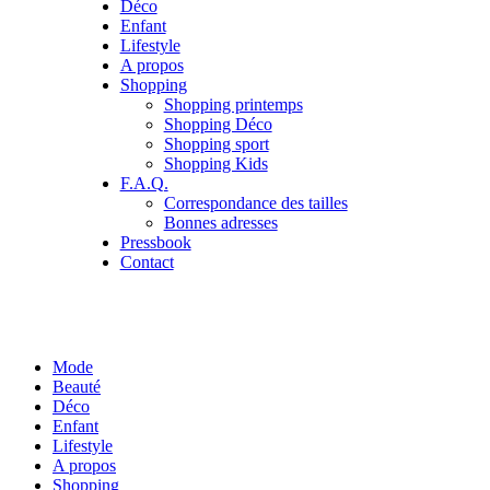
Déco
Enfant
Lifestyle
A propos
Shopping
Shopping printemps
Shopping Déco
Shopping sport
Shopping Kids
F.A.Q.
Correspondance des tailles
Bonnes adresses
Pressbook
Contact
Mode
Beauté
Déco
Enfant
Lifestyle
A propos
Shopping