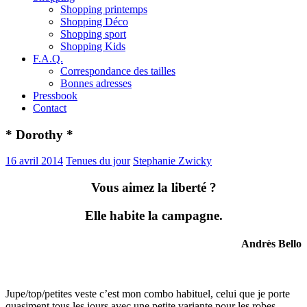
Shopping printemps
Shopping Déco
Shopping sport
Shopping Kids
F.A.Q.
Correspondance des tailles
Bonnes adresses
Pressbook
Contact
* Dorothy *
16 avril 2014
Tenues du jour
Stephanie Zwicky
Vous aimez la liberté ?
Elle habite la campagne.
Andrès Bello
Jupe/top/petites veste c’est mon combo habituel, celui que je porte
quasiment tous les jours avec une petite variante pour les robes.