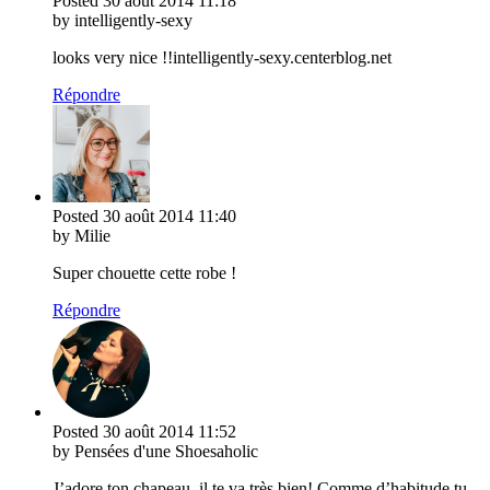
Posted
30 août 2014
11:18
by intelligently-sexy
looks very nice !!intelligently-sexy.centerblog.net
Répondre
Posted
30 août 2014
11:40
by Milie
Super chouette cette robe !
Répondre
Posted
30 août 2014
11:52
by Pensées d'une Shoesaholic
J’adore ton chapeau, il te va très bien! Comme d’habitude tu