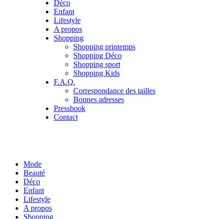
Déco
Enfant
Lifestyle
A propos
Shopping
Shopping printemps
Shopping Déco
Shopping sport
Shopping Kids
F.A.Q.
Correspondance des tailles
Bonnes adresses
Pressbook
Contact
Mode
Beauté
Déco
Enfant
Lifestyle
A propos
Shopping