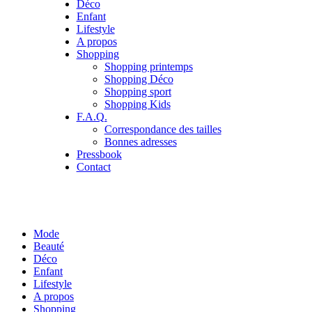
Déco
Enfant
Lifestyle
A propos
Shopping
Shopping printemps
Shopping Déco
Shopping sport
Shopping Kids
F.A.Q.
Correspondance des tailles
Bonnes adresses
Pressbook
Contact
Mode
Beauté
Déco
Enfant
Lifestyle
A propos
Shopping