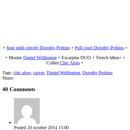
+
Jupe midi cuivrée Dorothy Perkins
+
Pull court Dorothy Perkins
+
+ Montre
Daniel Wellington
+ Escarpins DUO + Trench h&m+ +
Collier
Chic Alors
+
Tags:
chic alors
,
cuivre
,
Daniel Wellington
,
Dorothy Perkins
Share:
40 Comments
Posted
20 octobre 2014
15:00