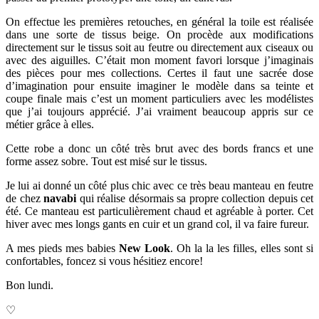
On effectue les premières retouches, en général la toile est réalisée
dans une sorte de tissus beige. On procède aux modifications
directement sur le tissus soit au feutre ou directement aux ciseaux ou
avec des aiguilles. C’était mon moment favori lorsque j’imaginais
des pièces pour mes collections. Certes il faut une sacrée dose
d’imagination pour ensuite imaginer le modèle dans sa teinte et
coupe finale mais c’est un moment particuliers avec les modélistes
que j’ai toujours apprécié. J’ai vraiment beaucoup appris sur ce
métier grâce à elles.
Cette robe a donc un côté très brut avec des bords francs et une
forme assez sobre. Tout est misé sur le tissus.
Je lui ai donné un côté plus chic avec ce très beau manteau en feutre
de chez
navabi
qui réalise désormais sa propre collection depuis cet
été. Ce manteau est particulièrement chaud et agréable à porter. Cet
hiver avec mes longs gants en cuir et un grand col, il va faire fureur.
A mes pieds mes babies
New Look
. Oh la la les filles, elles sont si
confortables, foncez si vous hésitiez encore!
Bon lundi.
♡