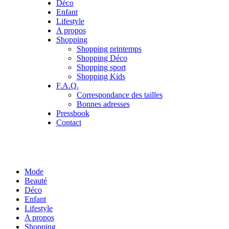
Déco
Enfant
Lifestyle
A propos
Shopping
Shopping printemps
Shopping Déco
Shopping sport
Shopping Kids
F.A.Q.
Correspondance des tailles
Bonnes adresses
Pressbook
Contact
Mode
Beauté
Déco
Enfant
Lifestyle
A propos
Shopping