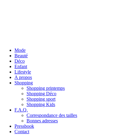
Mode
Beauté
Déco
Enfant
Lifestyle
A propos
Shopping
Shopping printemps
Shopping Déco
Shopping sport
Shopping Kids
F.A.Q.
Correspondance des tailles
Bonnes adresses
Pressbook
Contact