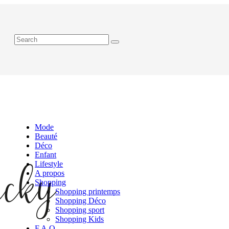
Mode
Beauté
Déco
Enfant
Lifestyle
A propos
Shopping
Shopping printemps
Shopping Déco
Shopping sport
Shopping Kids
F.A.Q.