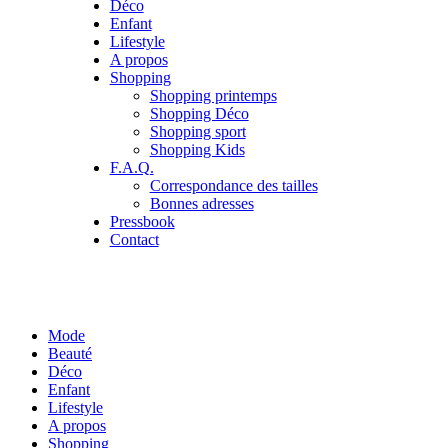
Déco
Enfant
Lifestyle
A propos
Shopping
Shopping printemps
Shopping Déco
Shopping sport
Shopping Kids
F.A.Q.
Correspondance des tailles
Bonnes adresses
Pressbook
Contact
Mode
Beauté
Déco
Enfant
Lifestyle
A propos
Shopping