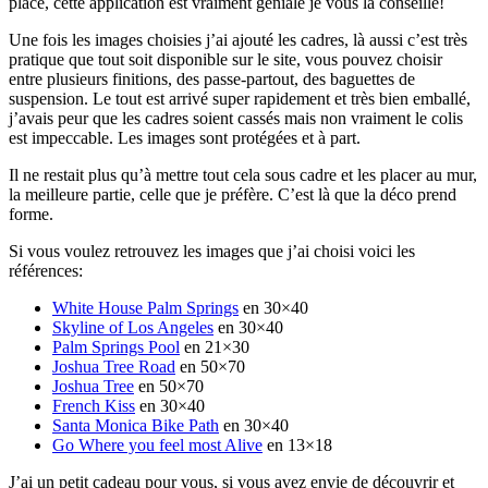
place, cette application est vraiment géniale je vous la conseille!
Une fois les images choisies j’ai ajouté les cadres, là aussi c’est très
pratique que tout soit disponible sur le site, vous pouvez choisir
entre plusieurs finitions, des passe-partout, des baguettes de
suspension. Le tout est arrivé super rapidement et très bien emballé,
j’avais peur que les cadres soient cassés mais non vraiment le colis
est impeccable. Les images sont protégées et à part.
Il ne restait plus qu’à mettre tout cela sous cadre et les placer au mur,
la meilleure partie, celle que je préfère. C’est là que la déco prend
forme.
Si vous voulez retrouvez les images que j’ai choisi voici les
références:
White House Palm Springs
en 30×40
Skyline of Los Angeles
en 30×40
Palm Springs Pool
en 21×30
Joshua Tree Road
en 50×70
Joshua Tree
en 50×70
French Kiss
en 30×40
Santa Monica Bike Path
en 30×40
Go Where you feel most Alive
en 13×18
J’ai un petit cadeau pour vous, si vous avez envie de découvrir et