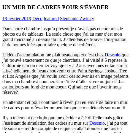
UN MUR DE CADRES POUR S’ÉVADER
19 février 2019
Déco
featured
Stephanie Zwicky
Dans notre chambre jusqu’à présent je n’avais pas encore mis de
photos ou de tableaux. La seule chose que j’ai au mur c’est mon
grand macramé au dessus du lit. J’attendais de trouver l’inspiration
et de bonnes idées pour faire quelque de cohérent.
L’idée d’accumulation me plait beaucoup et c’est chez
Desenio
que
j’ai trouvé exactement ce que je cherchais. J’ai visité à 5 reprises la
Californie et mon dernier voyage il y a 2 ans avec mes enfants m’a
laissé tellement de beaux souvenir entre Palm Springs, Joshua Tree
et Los Angeles que j’ai voulu avoir ces souvenirs en image présents
dans ma chambre à coucher. Car l’idée d’aller vivre un jour là-bas
est toujours au fond de mon coeur. Qui sait ce que l’avenir nous
réserve?
En attendant et pour continuer à rêver, j’ai eu envie de faire un mur
de cadres pour m’évader un peu lorsque je me détends sur mon lit.
Il y a tellement de choix que me décider a été difficile mais grâce
l’assistant de simulation des cadres au mur sur
Desenio
, j’ai pu tout
de suite me rendre compte de ce que ça allait donner une fois en