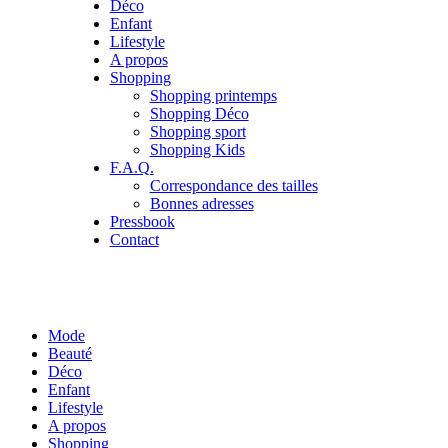
Déco
Enfant
Lifestyle
A propos
Shopping
Shopping printemps
Shopping Déco
Shopping sport
Shopping Kids
F.A.Q.
Correspondance des tailles
Bonnes adresses
Pressbook
Contact
Mode
Beauté
Déco
Enfant
Lifestyle
A propos
Shopping