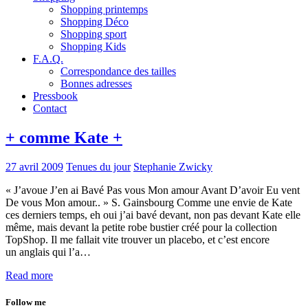
Shopping printemps
Shopping Déco
Shopping sport
Shopping Kids
F.A.Q.
Correspondance des tailles
Bonnes adresses
Pressbook
Contact
+ comme Kate +
27 avril 2009
Tenues du jour
Stephanie Zwicky
« J’avoue J’en ai Bavé Pas vous Mon amour Avant D’avoir Eu vent
De vous Mon amour.. » S. Gainsbourg Comme une envie de Kate
ces derniers temps, eh oui j’ai bavé devant, non pas devant Kate elle
même, mais devant la petite robe bustier créé pour la collection
TopShop. Il me fallait vite trouver un placebo, et c’est encore
un anglais qui l’a…
Read more
Follow me