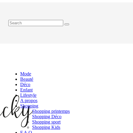
Mode
Beauté
Déco
Enfant
Lifestyle
A propos
Shopping
Shopping printemps
Shopping Déco
Shopping sport
Shopping Kids
F.A.Q.