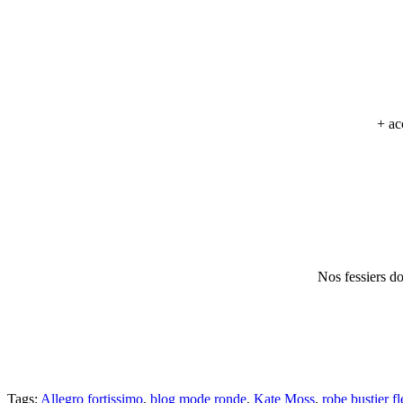
+ ac
Nos fessiers d
Tags:
Allegro fortissimo
,
blog mode ronde
,
Kate Moss
,
robe bustier fl