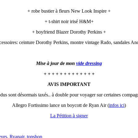
+ robe bustier à fleurs New Look Inspire +
+ t-shirt noir irisé H&M+
+ boyfriend Blazer Dorothy Perkins +
cessoires: ceinture Dorothy Perkins, montre vintage Rado, sandales An
Mise à jour de mon
vide dressing
+ + + + + + + + + + + + +
AVIS IMPORTANT
odus sont désormais taxés.. à double pour voyager sur certaines compagn
Allegro Fortissimo lance un boycott de Ryan Air (
infos ici
)
La Pétition à signer
eurs
,
Ryanair
,
topshop