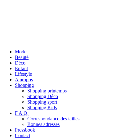
Mode
Beauté
Déco
Enfant
Lifestyle
A propos
Shopping
Shopping printemps
Shopping Déco
Shopping sport
Shopping Kids
F.A.Q.
Correspondance des tailles
Bonnes adresses
Pressbook
Contact