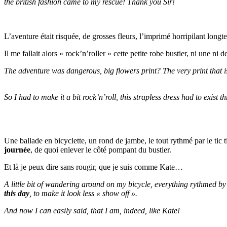
the british fashion came to my rescue! Thank you Sir!
L’aventure était risquée, de grosses fleurs, l’imprimé horripilant lon
Il me fallait alors « rock’n’roller » cette petite robe bustier, ni une ni 
The adventure was dangerous, big flowers print? The very print that is 
So I had to make it a bit rock’n’roll, this strapless dress had to exist 
Une ballade en bicyclette, un rond de jambe, le tout rythmé par le ti
journée
, de quoi enlever le côté pompant du bustier.
Et là je peux dire sans rougir, que je suis comme Kate…
A little bit of wandering around on my bicycle, everything rythmed by
this day
, to make it look less « show off ».
And now I can easily said, that I am, indeed, like Kate!