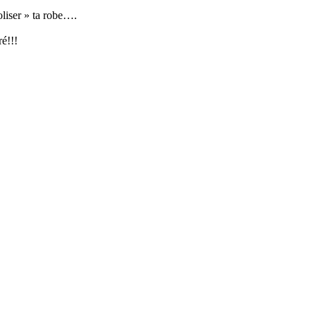
oliser » ta robe….
ré!!!