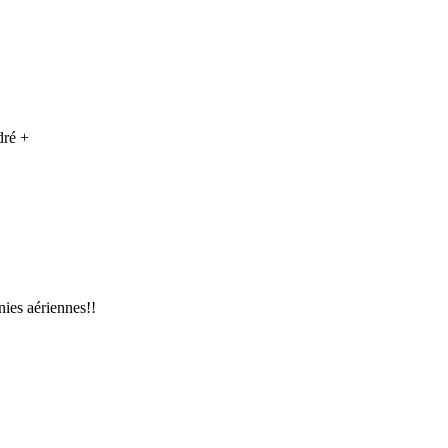
dré +
ies aériennes!!