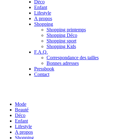
Déco
Enfant
Lifestyle
A propos
Shopping
Shopping printemps
Shopping Déco
Shopping sport
Shopping Kids
F.A.Q.
Correspondance des tailles
Bonnes adresses
Pressbook
Contact
Mode
Beauté
Déco
Enfant
Lifestyle
A propos
Shopping