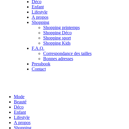
Déco
Enfant
Lifestyle
A propos
Shopping
Shopping printemps
Shopping Déco
Shopping sport
Shopping Kids
F.A.Q.
Correspondance des tailles
Bonnes adresses
Pressbook
Contact
Mode
Beauté
Déco
Enfant
Lifestyle
A propos
Shopping