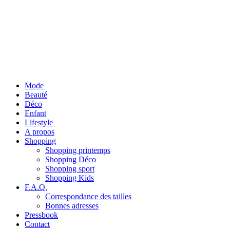
Mode
Beauté
Déco
Enfant
Lifestyle
A propos
Shopping
Shopping printemps
Shopping Déco
Shopping sport
Shopping Kids
F.A.Q.
Correspondance des tailles
Bonnes adresses
Pressbook
Contact