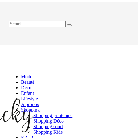
Mode
Beauté
Déco
Enfant
Lifestyle
A propos
Shopping
Shopping printemps
Shopping Déco
Shopping sport
Shopping Kids
F.A.Q.