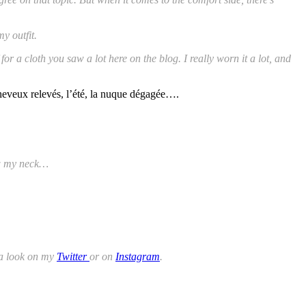
y outfit.
 for a cloth you saw a lot here on the blog. I really worn it a lot, and
cheveux relevés, l’été, la nuque dégagée….
ow my neck…
 a look on my
Twitter
or on
Instagram
.