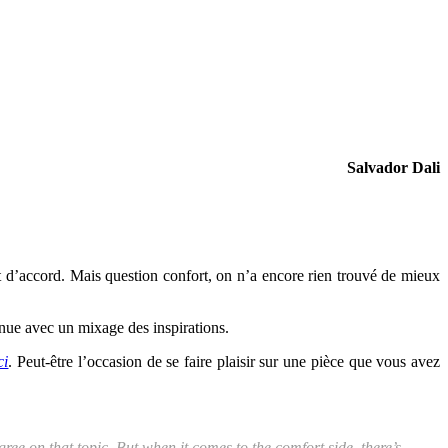
Salvador Dali
st d’accord. Mais question confort, on n’a encore rien trouvé de mieux
enue avec un mixage des inspirations.
ci
. Peut-être l’occasion de se faire plaisir sur une pièce que vous avez
ee on that topic. But when it comes to the comfort side, there’s