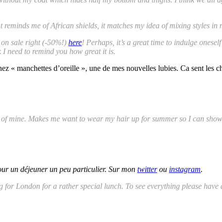
reminds me of African shields, it matches my idea of mixing styles in m
 on sale right (-50%!)
here
! Perhaps, it’s a great time to indulge oneself
nk I need to remind you how great it is.
nez « manchettes d’oreille », une de mes nouvelles lubies. Ca sent les 
ion of mine. Makes me want to wear my hair up for summer so I can sh
our un déjeuner un peu particulier. Sur mon
twitter
ou
instagram
.
g for London for a rather special lunch. To see everything please have