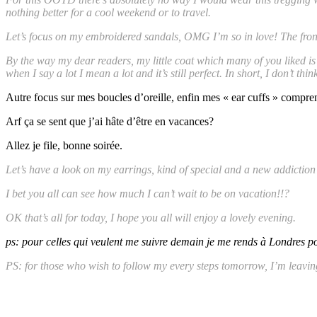
nothing better for a cool weekend or to travel.
Let’s focus on my embroidered sandals, OMG I’m so in love! The front 
By the way my dear readers, my little coat which many of you liked is
when I say a lot I mean a lot and it’s still perfect. In short, I don’t thi
Autre focus sur mes boucles d’oreille, enfin mes « ear cuffs » compre
Arf ça se sent que j’ai hâte d’être en vacances?
Allez je file, bonne soirée.
Let’s have a look on my earrings, kind of special and a new addict
I bet you all can see how much I can’t wait to be on vacation!!?
OK that’s all for today, I hope you all will enjoy a lovely evening.
ps: pour celles qui veulent me suivre demain je me rends à Londres p
PS: for those who wish to follow my every steps tomorrow, I’m leavin