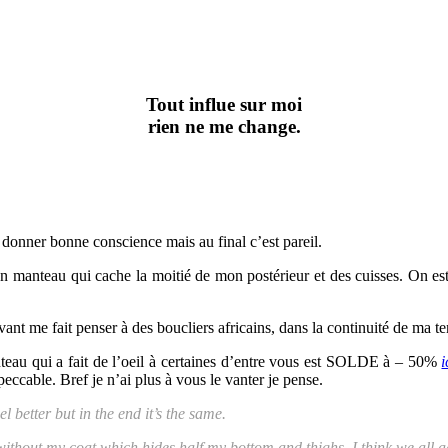
Tout influe sur moi
rien ne me change.
e donner bonne conscience mais au final c’est pareil.
 mon manteau qui cache la moitié de mon postérieur et des cuisses. On e
nt me fait penser à des boucliers africains, dans la continuité de ma t
anteau qui a fait de l’oeil à certaines d’entre vous est SOLDE à – 50%
i
eccable. Bref je n’ai plus à vous le vanter je pense.
 better but in the end it’s the same.
thout my coat which hides half my bottom and thighs. I think we all agr