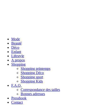
Mode
Beauté
Déco
Enfant
Lifestyle
A propos
Shopping
Shopping printemps
Shopping Déco
Shopping sport
Shopping Kids
F.A.Q.
Correspondance des tailles
Bonnes adresses
Pressbook
Contact