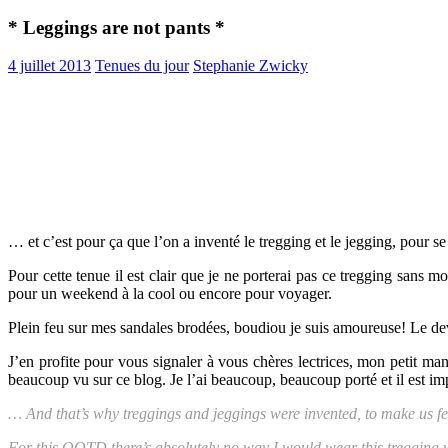
* Leggings are not pants *
4 juillet 2013
Tenues du jour
Stephanie Zwicky
… et c’est pour ça que l’on a inventé le tregging et le jegging, pour s
Pour cette tenue il est clair que je ne porterai pas ce tregging sans
pour un weekend à la cool ou encore pour voyager.
Plein feu sur mes sandales brodées, boudiou je suis amoureuse! Le deva
J’en profite pour vous signaler à vous chères lectrices, mon petit m
beaucoup vu sur ce blog. Je l’ai beaucoup, beaucoup porté et il est imp
… And that’s why treggings and jeggings were invented, to make us feel
For this OOTD there’s absolutely no way I would wear this tregging wi