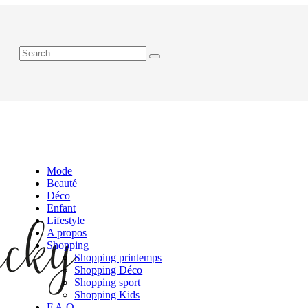
Mode
Beauté
Déco
Enfant
Lifestyle
A propos
Shopping
Shopping printemps
Shopping Déco
Shopping sport
Shopping Kids
F.A.Q.