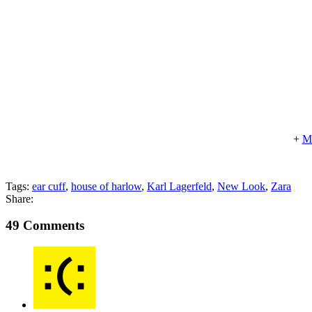
+
M
Tags:
ear cuff
,
house of harlow
,
Karl Lagerfeld
,
New Look
,
Zara
Share:
49 Comments