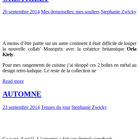
26 septembre 2014
Mes demoiselles: mes souliers
Stephanie Zwicky
A moins d’être partie sur un autre continent il était difficile de louper
la nouvelle collab’ Monoprix avec la créatrice britannique
Orla
Kiely
.
Pour mes rangements de cuisine j’ai shoppé ces 2 boîtes en métal au
design retro-ludique. Le reste de la collection ne
Read more
AUTOMNE
23 septembre 2014
Tenues du jour
Stephanie Zwicky
Ca y est, il est là. L’automne a fait son éternel comeback.