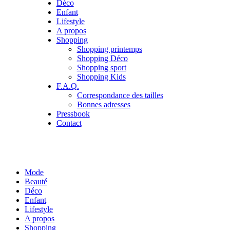
Déco
Enfant
Lifestyle
A propos
Shopping
Shopping printemps
Shopping Déco
Shopping sport
Shopping Kids
F.A.Q.
Correspondance des tailles
Bonnes adresses
Pressbook
Contact
Mode
Beauté
Déco
Enfant
Lifestyle
A propos
Shopping