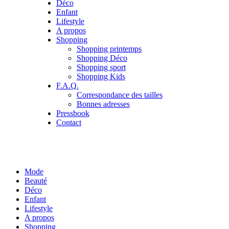
Déco
Enfant
Lifestyle
A propos
Shopping
Shopping printemps
Shopping Déco
Shopping sport
Shopping Kids
F.A.Q.
Correspondance des tailles
Bonnes adresses
Pressbook
Contact
Mode
Beauté
Déco
Enfant
Lifestyle
A propos
Shopping