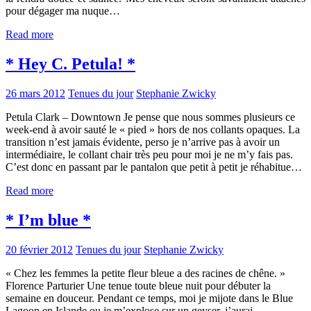
pour dégager ma nuque…
Read more
* Hey C. Petula! *
26 mars 2012
Tenues du jour
Stephanie Zwicky
Petula Clark – Downtown Je pense que nous sommes plusieurs ce
week-end à avoir sauté le « pied » hors de nos collants opaques. La
transition n’est jamais évidente, perso je n’arrive pas à avoir un
intermédiaire, le collant chair très peu pour moi je ne m’y fais pas.
C’est donc en passant par le pantalon que petit à petit je réhabitue…
Read more
* I’m blue *
20 février 2012
Tenues du jour
Stephanie Zwicky
« Chez les femmes la petite fleur bleue a des racines de chêne. »
Florence Parturier Une tenue toute bleue nuit pour débuter la
semaine en douceur. Pendant ce temps, moi je mijote dans le Blue
Lagoon en Islande ou je m’explose sur un geyser, j’aurai