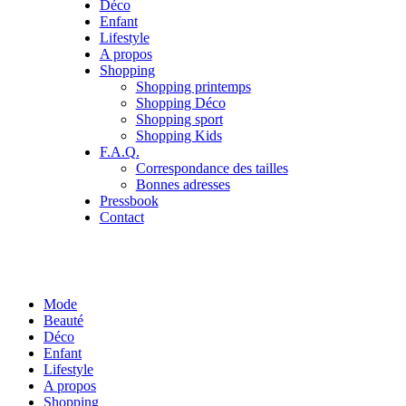
Déco
Enfant
Lifestyle
A propos
Shopping
Shopping printemps
Shopping Déco
Shopping sport
Shopping Kids
F.A.Q.
Correspondance des tailles
Bonnes adresses
Pressbook
Contact
Mode
Beauté
Déco
Enfant
Lifestyle
A propos
Shopping