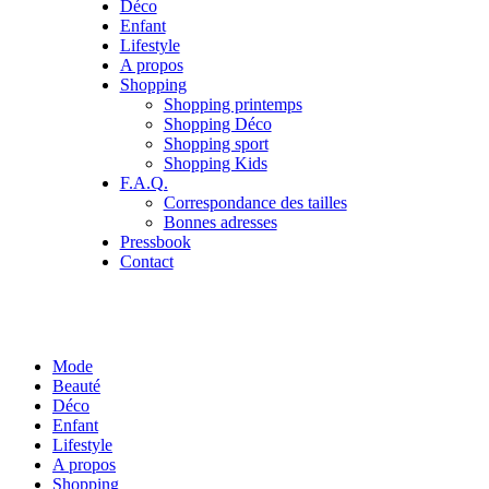
Déco
Enfant
Lifestyle
A propos
Shopping
Shopping printemps
Shopping Déco
Shopping sport
Shopping Kids
F.A.Q.
Correspondance des tailles
Bonnes adresses
Pressbook
Contact
Mode
Beauté
Déco
Enfant
Lifestyle
A propos
Shopping