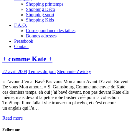
Shopping printemps
Shopping Déco
Shopping sport
Shopping Kids
F.A.Q.
Correspondance des tailles
Bonnes adresses
Pressbook
Contact
+ comme Kate +
27 avril 2009
Tenues du jour
Stephanie Zwicky
« J’avoue J’en ai Bavé Pas vous Mon amour Avant D’avoir Eu vent
De vous Mon amour.. » S. Gainsbourg Comme une envie de Kate
ces derniers temps, eh oui j’ai bavé devant, non pas devant Kate elle
même, mais devant la petite robe bustier créé pour la collection
TopShop. Il me fallait vite trouver un placebo, et c’est encore
un anglais qui l’a…
Read more
Follow me