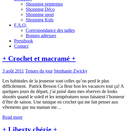
Shopping printemps
Shopping Déco
Shopping sport
Shopping Kids
F.A.Q.
Correspondance des tailles
Bonnes adresses
Pressbook
Contact
+ Crochet et macramé +
3 août 2011
Tenues du jour
Stephanie Zwicky
Les habitudes de la jeunesse sont celles qu’on perd le plus
difficilement. Patrick Besson Ca fleur bon les vacances tout ça! A
quelques jours du départ, j’ai puisé dans mes réserves de looks
shootés quand le soleil et les températures nous faisaient l’honneur
d’être de saison. Une tunique en crochet qui me fait penser aux
vêtements que ma maman me…
Read more
+ Liberty chérie +