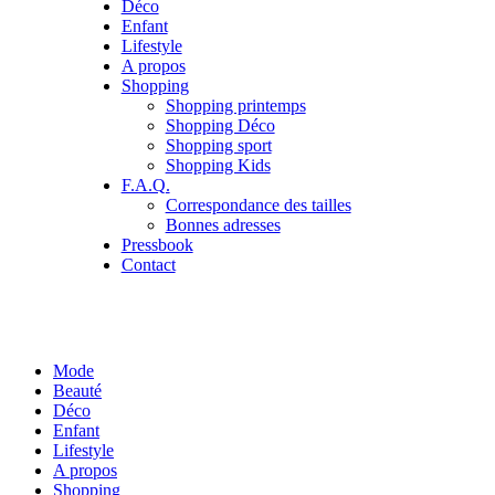
Déco
Enfant
Lifestyle
A propos
Shopping
Shopping printemps
Shopping Déco
Shopping sport
Shopping Kids
F.A.Q.
Correspondance des tailles
Bonnes adresses
Pressbook
Contact
Mode
Beauté
Déco
Enfant
Lifestyle
A propos
Shopping