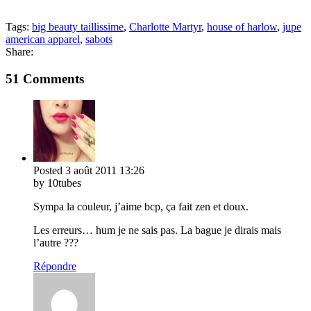
Tags:
big beauty taillissime
,
Charlotte Martyr
,
house of harlow
,
jupe
american apparel
,
sabots
Share:
51 Comments
Posted
3 août 2011
13:26
by 10tubes
Sympa la couleur, j’aime bcp, ça fait zen et doux.
Les erreurs… hum je ne sais pas. La bague je dirais mais
l’autre ???
Répondre