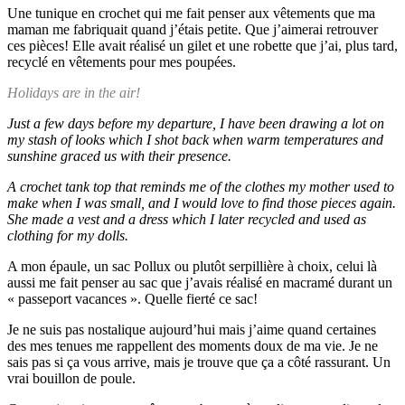
Une tunique en crochet qui me fait penser aux vêtements que ma
maman me fabriquait quand j’étais petite. Que j’aimerai retrouver
ces pièces! Elle avait réalisé un gilet et une robette que j’ai, plus tard,
recyclé en vêtements pour mes poupées.
Holidays are in the air!
Just a few days before my departure, I have been drawing a lot on
my stash of looks which I shot back when warm temperatures and
sunshine graced us with their presence.
A crochet tank top that reminds me of the clothes my mother used to
make when I was small, and I would love to find those pieces again.
She made a vest and a dress which I later recycled and used as
clothing for my dolls.
A mon épaule, un sac Pollux ou plutôt serpillière à choix, celui là
aussi me fait penser au sac que j’avais réalisé en macramé durant un
« passeport vacances ». Quelle fierté ce sac!
Je ne suis pas nostalique aujourd’hui mais j’aime quand certaines
des mes tenues me rappellent des moments doux de ma vie. Je ne
sais pas si ça vous arrive, mais je trouve que ça a côté rassurant. Un
vrai bouillon de poule.