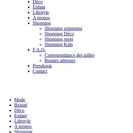
Déco
Enfant
Lifestyle
A propos
Shopping
Shopping printemps
Shopping Déco
Shopping sport
Shopping Kids
F.A.Q.
Correspondance des tailles
Bonnes adresses
Pressbook
Contact
Mode
Beauté
Déco
Enfant
Lifestyle
A propos
Shopping