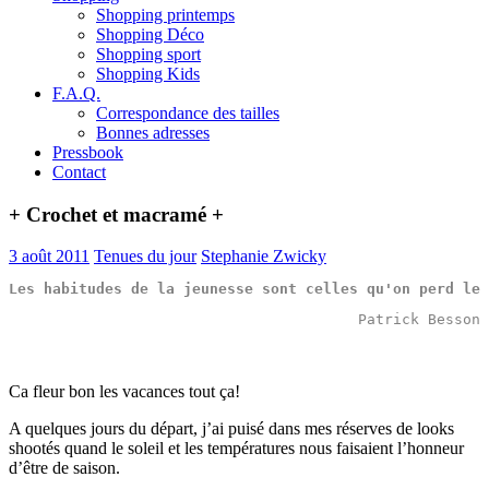
Shopping printemps
Shopping Déco
Shopping sport
Shopping Kids
F.A.Q.
Correspondance des tailles
Bonnes adresses
Pressbook
Contact
+ Crochet et macramé +
3 août 2011
Tenues du jour
Stephanie Zwicky
Les 
habitudes
 de la 
jeunesse
 sont celles qu'on 
perd
 le 
Patrick Besson
Ca fleur bon les vacances tout ça!
A quelques jours du départ, j’ai puisé dans mes réserves de looks
shootés quand le soleil et les températures nous faisaient l’honneur
d’être de saison.