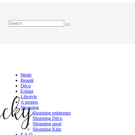
Mode
Beauté
Déco
Enfant
Lifestyle
A propos
Shopping
Shopping printemps
Shopping Déco
Shopping sport
Shopping Kids
F.A.Q.