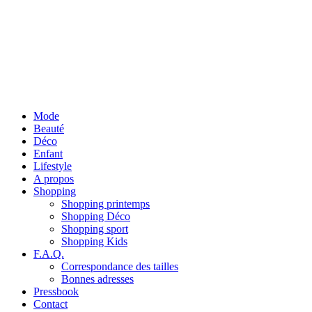
Mode
Beauté
Déco
Enfant
Lifestyle
A propos
Shopping
Shopping printemps
Shopping Déco
Shopping sport
Shopping Kids
F.A.Q.
Correspondance des tailles
Bonnes adresses
Pressbook
Contact