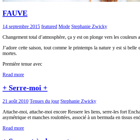
FAUVE
14 septembre 2015
featured
Mode
Stephanie Zwicky
Changement total d’atmosphère, ça y est on plonge vers les couleurs 
J’adore cette saison, tout comme le printemps la nature y est si belle 
mortes.
Première tenue avec
Read more
+ Serre-moi +
21 août 2010
Tenues du jour
Stephanie Zwicky
Attache-moi, attache-moi encore Ressere les liens, serre-les fort Ench
asymétrique et manches roulottées, associé à un bermuda en tissus end
Read more