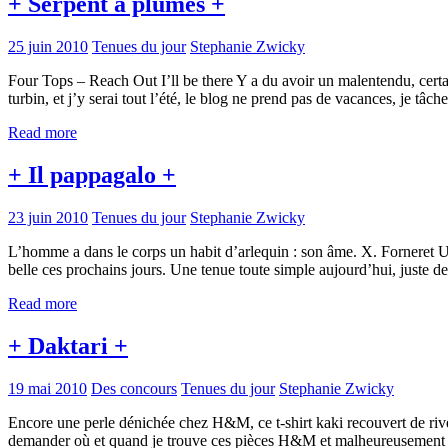
+ Serpent à plumes +
25 juin 2010
Tenues du jour
Stephanie Zwicky
Four Tops – Reach Out I’ll be there Y a du avoir un malentendu, certai
turbin, et j’y serai tout l’été, le blog ne prend pas de vacances, je tâ
Read more
+ Il pappagalo +
23 juin 2010
Tenues du jour
Stephanie Zwicky
L’homme a dans le corps un habit d’arlequin : son âme. X. Forneret Un
belle ces prochains jours. Une tenue toute simple aujourd’hui, juste d
Read more
+ Daktari +
19 mai 2010
Des concours
Tenues du jour
Stephanie Zwicky
Encore une perle dénichée chez H&M, ce t-shirt kaki recouvert de riv
demander où et quand je trouve ces pièces H&M et malheureusement j