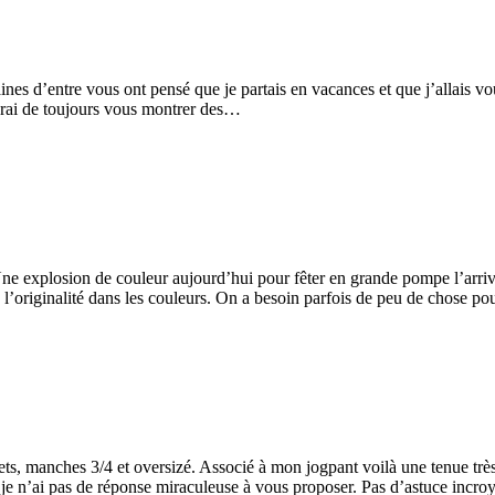
nes d’entre vous ont pensé que je partais en vacances et que j’allais v
cherai de toujours vous montrer des…
e explosion de couleur aujourd’hui pour fêter en grande pompe l’arrivée
e l’originalité dans les couleurs. On a besoin parfois de peu de chose p
ets, manches 3/4 et oversizé. Associé à mon jogpant voilà une tenue tr
e n’ai pas de réponse miraculeuse à vous proposer. Pas d’astuce incr