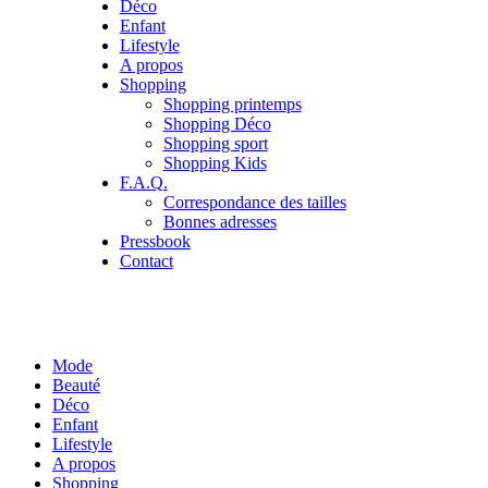
Déco
Enfant
Lifestyle
A propos
Shopping
Shopping printemps
Shopping Déco
Shopping sport
Shopping Kids
F.A.Q.
Correspondance des tailles
Bonnes adresses
Pressbook
Contact
Mode
Beauté
Déco
Enfant
Lifestyle
A propos
Shopping