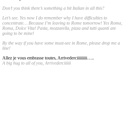
Don’t you think there’s something a bit Italian in all this?
Let’s see. Yes now I do remember why I have difficulties to
concentrate… Because I’m leaving to Rome tomorrow! Yes Roma,
Roma, Dolce Vita! Pasta, mozzarella, pizza and tutti quanti are
going to be mine!
By the way if you have some must-see in Rome, please drop me a
line!
Allez je vous embrasse toutes, Arrivederciiiiiiiii…..
A big hug to all of you, Arrivederciiiiii