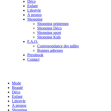
Déco
Enfant
Lifestyle
A propos
Shopping
Shopping printemps
Shopping Déco
Shopping sport
Shopping Kids
F.A.Q.
Correspondance des tailles
Bonnes adresses
Pressbook
Contact
Mode
Beauté
Déco
Enfant
Lifestyle
A propos
Shopping