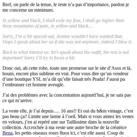
Bref, on parle de la tenue, le reste n’a pas d’importance, pardon je
me concerne un minimum.
In yellow and black, I shall exile my fear, I shall go higher than
these mountains of pain, in yellow and black…
Sorry, I’m a bit spaced out, Jeanne wouldn’t have wanted that.
Oops I speak about her as if she was not anymore, indeed I blew it.
Back to what interest us: let’s speak about the outfit, the rest is not
important! Sorry I’ll try to focus a bit.
Donc oui, ah cette robe, toute une promesse sur le site d’Asos et là,
boum, encore plus sublime en vrai. Pour vous dire qu’un vendeur
d’une boutique YSL m’a dit qu’elle faisait très Prada! J’aurai pu
l’embrasser cet homme aveugle.
J’ai des problèmes avec la concentration aujourd’hui, je ne sais pas
ce qui m’arrive.
La veste elle, je l’ai depuis…. 16 ans!! Et oui du h&m vintage, c’est
pas beau ça? Limite une larme à l’oeil. Mais si vous aimez les vestes
en velours, j’en ai repéré une sur Taillissime dans la nouvelle
collection. Accrochée à ma veste une autre broche de la créatrice
Bena
, les petits oiseaux roses fluos ici, c’est elle aussi. Coup de