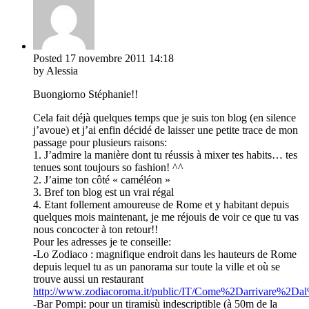
Posted
17 novembre 2011
14:18
by Alessia
Buongiorno Stéphanie!!
Cela fait déjà quelques temps que je suis ton blog (en silence
j’avoue) et j’ai enfin décidé de laisser une petite trace de mon
passage pour plusieurs raisons:
1. J’admire la manière dont tu réussis à mixer tes habits… tes
tenues sont toujours so fashion! ^^
2. J’aime ton côté « caméléon »
3. Bref ton blog est un vrai régal
4. Etant follement amoureuse de Rome et y habitant depuis
quelques mois maintenant, je me réjouis de voir ce que tu vas
nous concocter à ton retour!!
Pour les adresses je te conseille:
-Lo Zodiaco : magnifique endroit dans les hauteurs de Rome
depuis lequel tu as un panorama sur toute la ville et où se
trouve aussi un restaurant
http://www.zodiacoroma.it/public/IT/Come%2Darrivare%2
-Bar Pompi: pour un tiramisù indescriptible (à 50m de la