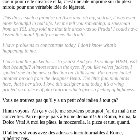
coeur pour cette créatrice et là, c’est une aile imprimé sur du plexi
miroir, pour une véritable idée de légèreté.
This dress: such a promise on Asos and, oh my, so true, it was even
more beautiful in real life. Let me tell you something: a salesman
from an YSL shop told me that this dress was so Prada! I could have
kissed this man! If only he knew the truth!
I have problems to concentrate today, I don’t know what’s
happening to me.
I have had this jacket for… 16 years! And yes it’s vintage H&M, isn’t
that beautiful? Almost tears in the eyes. If you like velvet jackets, I
spotted one in the new collection on Taillissime. Pin on my jacket
another brooch from the designer Bena. The little fluo pink birds
here, that’s her also. I love this designer and today, it’s a wing
printed on a piece of plexi mirror which gives a feeling of lightness.
Vous ne trouvez pas qu’il y a un petit côté italien à tout ça?
Hmm voyons. Ah ça y est je me souviens pourquoi j’ai du mal à me
concentrer. Parce que je pars à Rome demain!! Oui Roma, Roma, la
Dolce Vita! A moi les pâtes, la mozzarella, la pizza et tutti quanti.
D’ailleurs si vous avez des adresses incontournables à Rome,
n’hésitez pas.