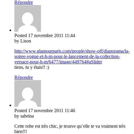
Répondre
Posted
17 novembre 2011
11:44
by Lison
http://www.glamourparis.com/people/show-off/diaporama/la-
soiree-vogue-et-h-m-pour-le-lancement-de-la-collection-
versace-pour-h-m/6477/image/449764#aSlider
tiens, tu y étais!! :)
Répondre
Posted
17 novembre 2011
11:46
by sabrina
Cette robe est très chic, je trouve qu’elle te va vraiment très
bien!!!