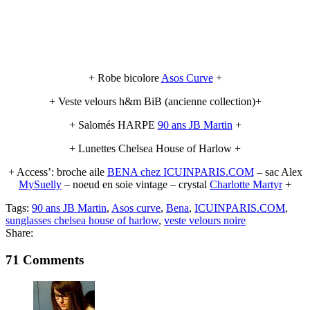
+ Robe bicolore
Asos Curve
+
+ Veste velours h&m BiB (ancienne collection)+
+ Salomés HARPE
90 ans JB Martin
+
+ Lunettes Chelsea House of Harlow +
+ Access’: broche aile
BENA chez ICUINPARIS.COM
– sac Alex
MySuelly
– noeud en soie vintage – crystal
Charlotte Martyr
+
Tags:
90 ans JB Martin
,
Asos curve
,
Bena
,
ICUINPARIS.COM
,
sunglasses chelsea house of harlow
,
veste velours noire
Share:
71 Comments